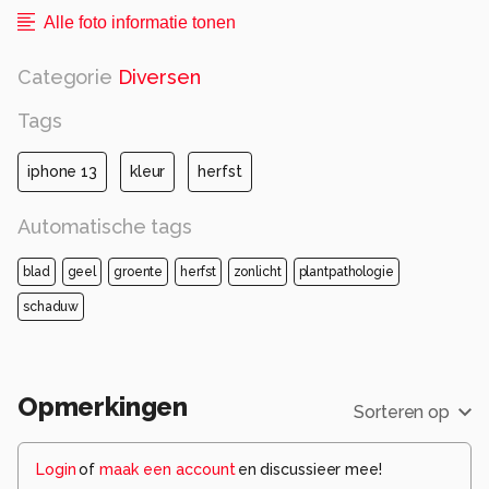
Alle foto informatie tonen
Categorie
Diversen
Tags
iphone 13
kleur
herfst
Automatische tags
blad
geel
groente
herfst
zonlicht
plantpathologie
schaduw
Opmerkingen
Sorteren op
Login
of
maak een account
en discussieer mee!