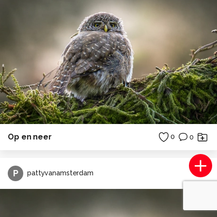
Op en neer
0
0
P
pattyvanamsterdam