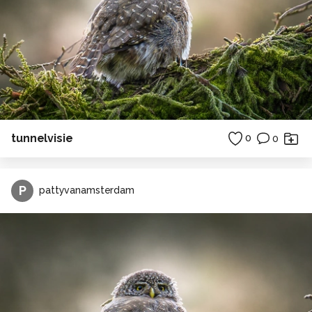
tunnelvisie
0
0
P
pattyvanamsterdam