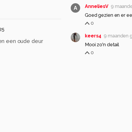
AnneliesV
9 maande
A
Goed gezien en er ee
0
25
keers4
9 maanden 
en een oude deur
Mooi zo'n detail
0