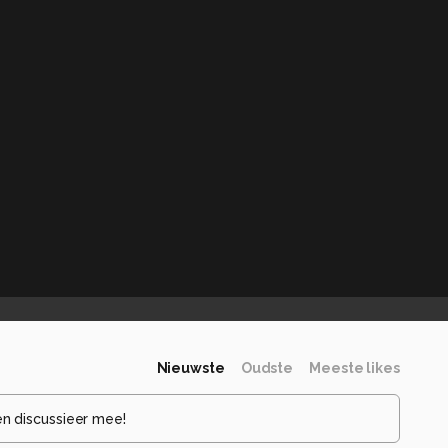
Nieuwste
Oudste
Meeste likes
en discussieer mee!