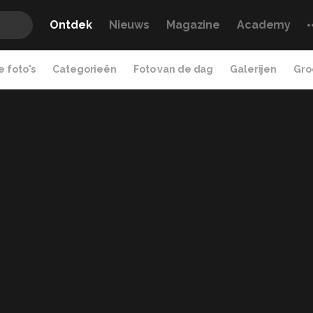
Ontdek
Nieuws
Magazine
Academy
 foto's
Categorieën
Foto van de dag
Galerijen
Gro