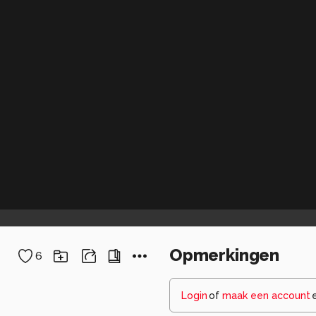
Opmerkingen
6
Login
of
maak een account