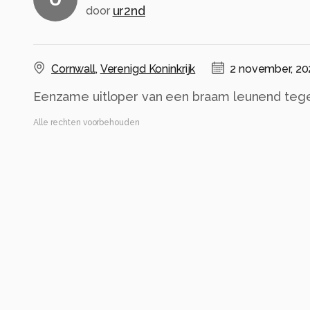
ur2nd
door
Cornwall
,
Verenigd Koninkrijk
2 november, 20
Eenzame uitloper van een braam leunend teg
Alle rechten voorbehouden
Instellingen
Gebruikte apparatuur
Canon EOS 5DS R
24-105mm F4 DG OS HSM | Art 013
ISO 400 ·
ƒ/8 ·
1/50s ·
105mm
Flitser uit, verplichte modus