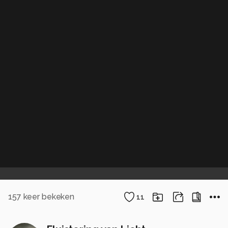
157
keer bekeken
11