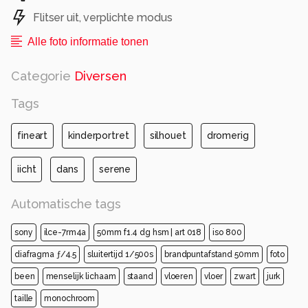
Flitser uit, verplichte modus
Alle foto informatie tonen
Categorie
Diversen
Tags
fineart
kinderportret
silhouet
dromerig
iicht
dans
serene
Automatische tags
sony
ilce-7rm4a
50mm f1.4 dg hsm | art 018
iso 800
diafragma ƒ/4.5
sluitertijd 1/500s
brandpuntafstand 50mm
foto
been
menselijk lichaam
staand
vloeren
vloer
zwart
jurk
taille
monochroom