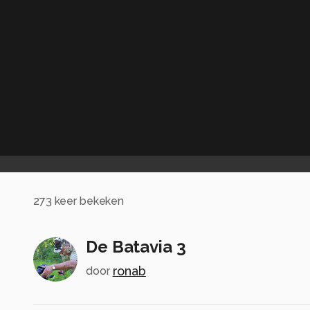
273
keer bekeken
De Batavia 3
ronab
door