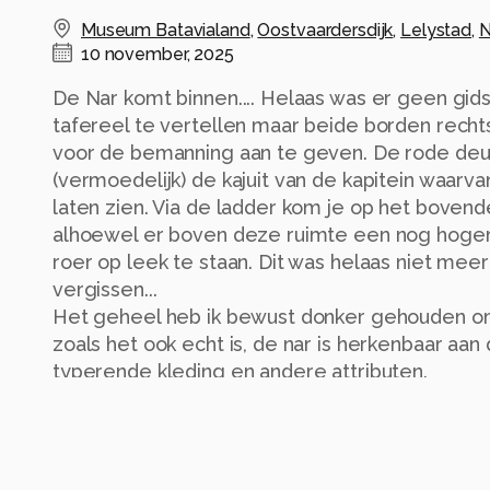
Museum Batavialand
,
Oostvaardersdijk
,
Lelystad
,
N
10 november, 2025
De Nar komt binnen.... Helaas was er geen gid
tafereel te vertellen maar beide borden rechts 
voor de bemanning aan te geven. De rode deu
(vermoedelijk) de kajuit van de kapitein waarvan 
laten zien. Via de ladder kom je op het boven
alhoewel er boven deze ruimte een nog hoger 
roer op leek te staan. Dit was helaas niet mee
vergissen...
Het geheel heb ik bewust donker gehouden om
zoals het ook echt is, de nar is herkenbaar aan 
typerende kleding en andere attributen.
Hierna gaan we verder het schip in waar het nog
nog wat informatie van de website:
De reconstructie van de Batavia