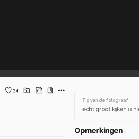
34
Tip van de fotograaf
echt groot kijken is 
Opmerkingen