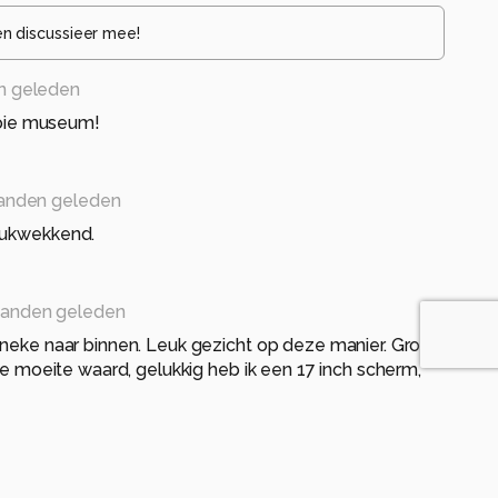
en discussieer mee!
n geleden
mooie museum!
anden geleden
rukwekkend.
anden geleden
nneke naar binnen. Leuk gezicht op deze manier. Groot
 de moeite waard, gelukkig heb ik een 17 inch scherm,
d. Een pracht van een foto geworden!!! gr. moon
eleden