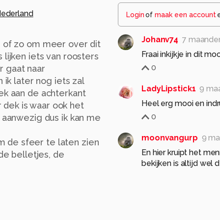
ederland
Login
of
maak een account
Johanv74
7 maande
s of zo om meer over dit
Fraai inkijkje in dit 
lijken iets van roosters
0
r gaat naar
ik later nog iets zal
LadyLipstick1
9 ma
dek aan de achterkant
Heel erg mooi en ind
dek is waar ook het
0
r aanwezig dus ik kan me
moonvangurp
9 ma
 de sfeer te laten zien
En hier kruipt het me
de belletjes, de
bekijken is altijd wel
dus dat komt wel goe
 donkerder is... eerst
0
Jo1953
9 maanden g