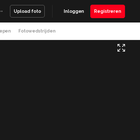
Inloggen
Registreren
Upload foto
epen
Fotowedstrijden