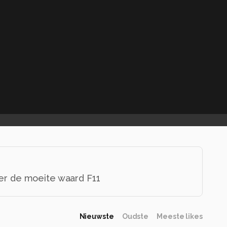
hier de moeite waard F11
Nieuwste
Oudste
Meeste likes