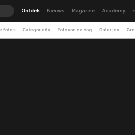
Ontdek
Nieuws
Magazine
Academy
 foto's
Categorieën
Foto van de dag
Galerijen
Gro