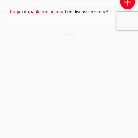
Login
of
maak een account
en discussieer mee!
Wees de eerste die een opmerking
achterlaat.
Komt voor in