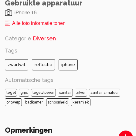
Gebruikte apparatuur
iPhone 16
Alle foto informatie tonen
Categorie
Diversen
Tags
zwartwit
reflectie
iphone
Automatische tags
tegel
grijs
tegelvloeren
sanitair
zilver
sanitair armatuur
ontwerp
badkamer
schoonheid
keramiek
Opmerkingen