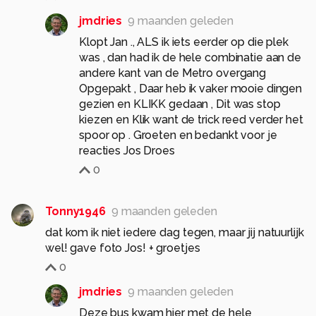
jmdries
9 maanden geleden
Klopt Jan ., ALS ik iets eerder op die plek
was , dan had ik de hele combinatie aan de
andere kant van de Metro overgang
Opgepakt , Daar heb ik vaker mooie dingen
gezien en KLIKK gedaan , Dit was stop
kiezen en Klik want de trick reed verder het
spoor op . Groeten en bedankt voor je
reacties Jos Droes
0
Tonny1946
9 maanden geleden
dat kom ik niet iedere dag tegen, maar jij natuurlijk
wel! gave foto Jos! + groetjes
0
jmdries
9 maanden geleden
Deze bus kwam hier met de hele