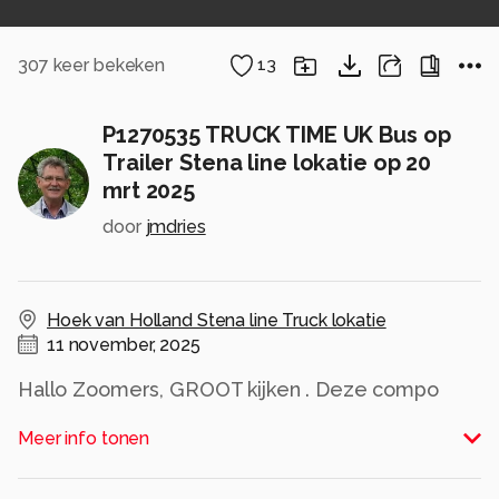
307
keer bekeken
13
P1270535 TRUCK TIME UK Bus op
Trailer Stena line lokatie op 20
mrt 2025
door
jmdries
Hoek van Holland Stena line Truck lokatie
11 november, 2025
Hallo Zoomers, GROOT kijken . Deze compo
maakte ik bij toevel op 20 mrt 2025 nabij de
Meer info tonen
Stena Line H v Holland waar vlak voor mij een
Truck combinatie met dieplader en waarschijnlijk