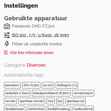
een Engelse bus die van de boot kwam , Hier
Instellingen
gaat het gevaarte de Metro overweg op .
Iedereen weer bedankt voor de reactiie s op de
Gebruikte apparatuur
vorige foto s.
Groeten Jos Dries
Panasonic DMC-FZ300
Alle rechten voorbehouden
ISO 100 ·
ƒ/5 ·
1/640s ·
18.3mm
Flitser uit, verplichte modus
Alle foto informatie tonen
Categorie
Diversen
Automatische tags
panasonic
dmc-fz300
iso 100
diafragma ƒ/5
sluitertijd 1/640s
brandpuntafstand 18.3mm
vervoerswijze
vervoer
openbaar vervoer
nee
bus
openbaar nut
straatlantaarn
elektriciteit
bedrijfsvoertuig
tourbusdienst