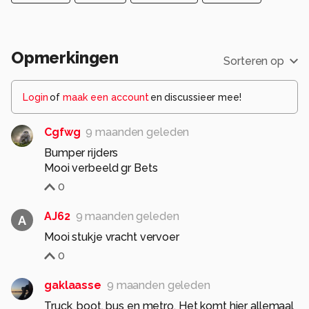
Opmerkingen
Sorteren op
Login
of
maak een account
en discussieer mee!
Cgfwg
9 maanden geleden
Bumper rijders
Mooi verbeeld gr Bets
0
AJ62
9 maanden geleden
A
Mooi stukje vracht vervoer
0
gaklaasse
9 maanden geleden
Truck, boot, bus en metro. Het komt hier allemaal