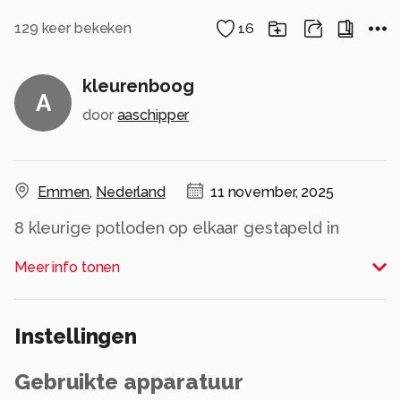
129
keer bekeken
16
kleurenboog
A
door
aaschipper
Emmen
,
Nederland
11 november, 2025
8 kleurige potloden op elkaar gestapeld in
boogvorm
Meer info tonen
Alle rechten voorbehouden
Instellingen
Gebruikte apparatuur