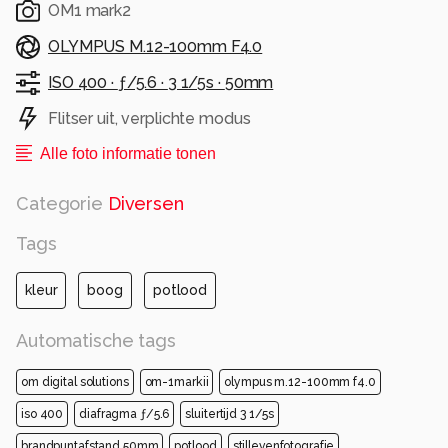
OM1 mark2
OLYMPUS M.12-100mm F4.0
ISO 400 ·
ƒ/5.6 ·
3 1/5s ·
50mm
Flitser uit, verplichte modus
Alle foto informatie tonen
Categorie
Diversen
Tags
kleur
boog
potlood
Automatische tags
om digital solutions
om-1markii
olympus m.12-100mm f4.0
iso 400
diafragma ƒ/5.6
sluitertijd 3 1/5s
brandpuntafstand 50mm
potlood
stillevenfotografie