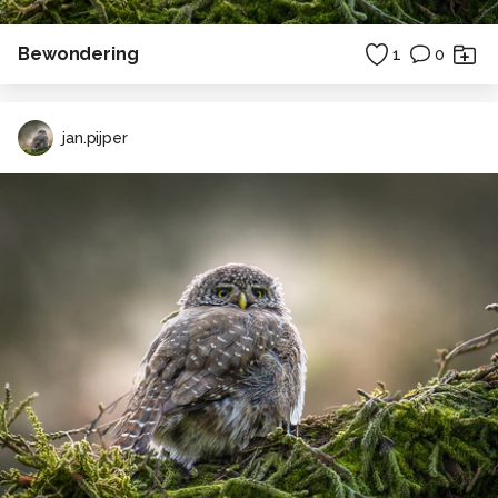
Bewondering
1
0
jan.pijper