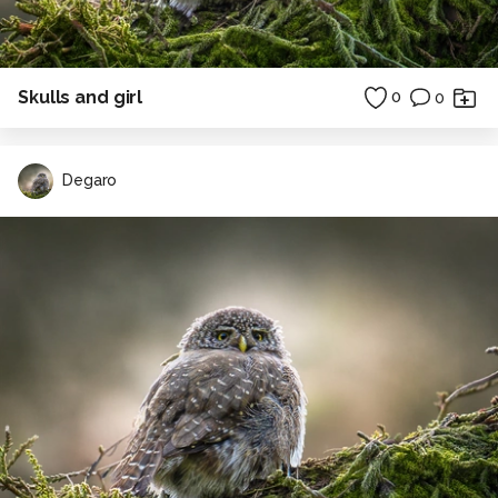
Skulls and girl
0
0
Degaro