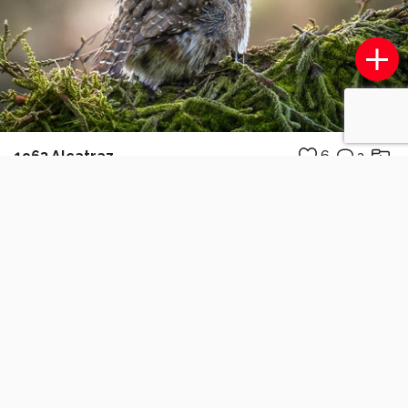
1963 Alcatraz
6
3
WimHendriksen