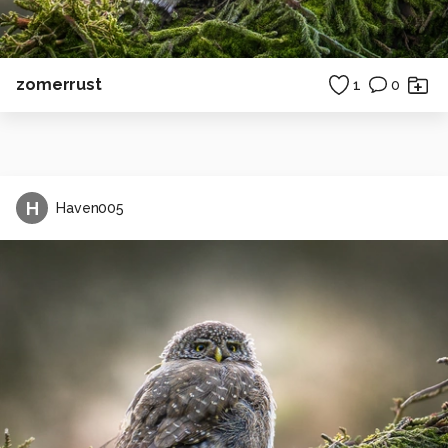
zomerrust
1
0
H
Haven005