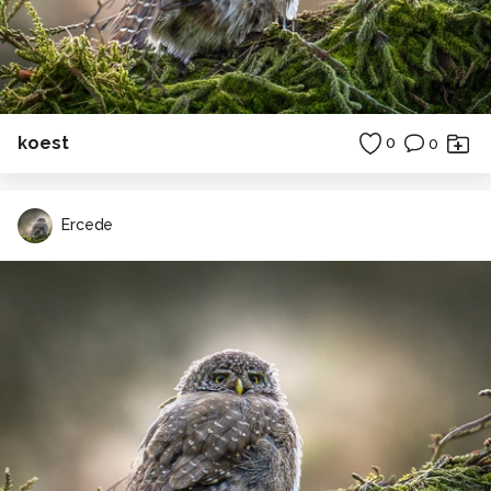
koest
0
0
Ercede