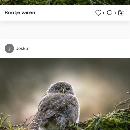
Bootje varen
1
0
J
JosBu