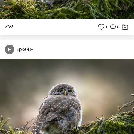
ZW
1
0
E
Epke-D-