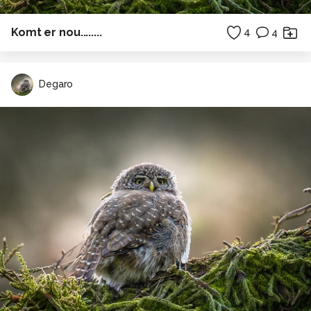
Komt er nou........
4
4
Degaro