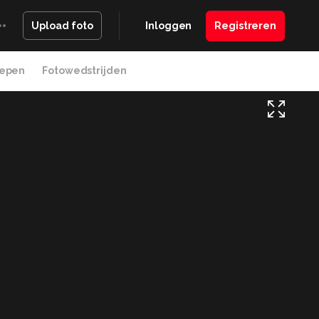
Inloggen
Registreren
Upload foto
epen
Fotowedstrijden