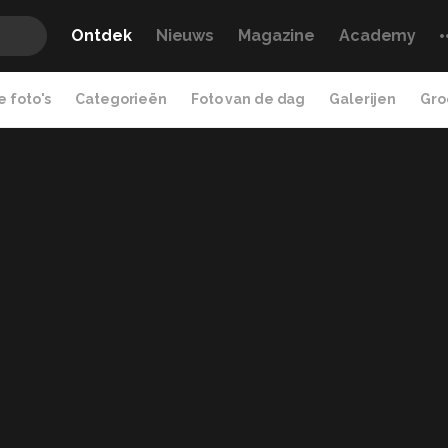
Ontdek
Nieuws
Magazine
Academy
 foto's
Categorieën
Foto van de dag
Galerijen
Gro