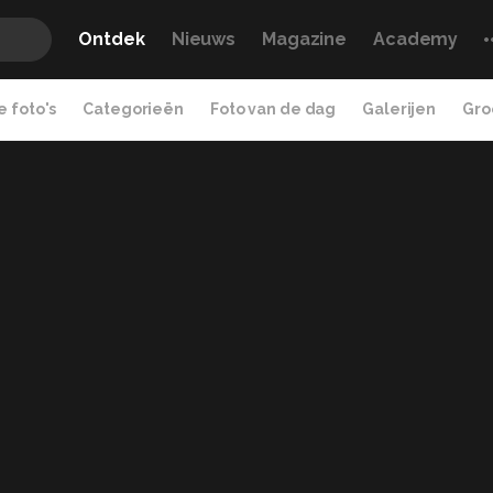
Ontdek
Nieuws
Magazine
Academy
 foto's
Categorieën
Foto van de dag
Galerijen
Gro