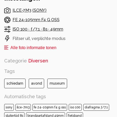
ILCE-7M3
(
SONY
)
FE 24-105mm F4 G OSS
ISO 100 ·
ƒ/7.1 ·
8s ·
49mm
Flitser uit, verplichte modus
Alle foto informatie tonen
Categorie
Diversen
Tags
schiedam
avond
museum
Automatische tags
sony
ilce-7m3
fe 24-105mm f4 g oss
iso 100
diafragma ƒ/7.1
sluitertijd 8s
brandpuntafstand 49mm
fietsband