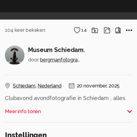
104
keer bekeken
14
Museum Schiedam.
door
bergmanfotografie
Schiedam
,
Nederland
20 november, 2025
Clubavond avondfotografie in Schiedam , alles
mooi verlicht daar.
Meer info tonen
Alle rechten voorbehouden
Instellingen