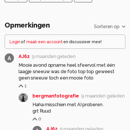
Opmerkingen
Sorteren op
Login
of
maak een account
en discussieer mee!
AJ62
9 maanden geleden
A
Mooie avond opname heel sfeervol met één
laagje sneeuw was de foto top top geweest
geen sneeuw toch een mooie foto
1
bergmanfotografie
9 maanden geleden
Haha misschien met AI proberen .
grt Ruud
0
AJ62
9 maanden geleden