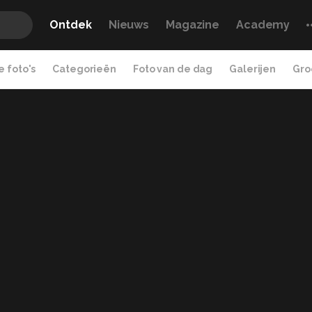
Ontdek
Nieuws
Magazine
Academy
 foto's
Categorieën
Foto van de dag
Galerijen
Gro