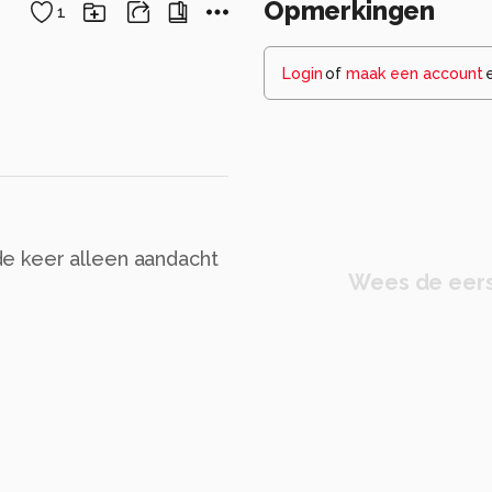
Opmerkingen
1
Login
of
maak een account
e keer alleen aandacht
Wees de eers