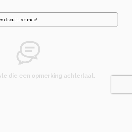
en discussieer mee!
te die een opmerking achterlaat.