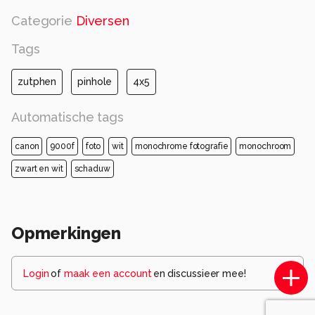
Categorie
Diversen
Tags
zutphen
pinhole
4x5
Automatische tags
canon
9000f
foto
wit
monochrome fotografie
monochroom
zwart en wit
schaduw
Opmerkingen
Login
of
maak een account
en discussieer mee!