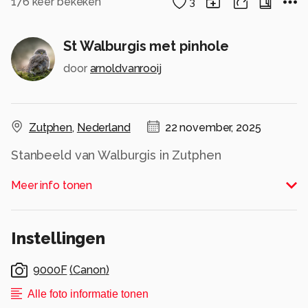
176
keer bekeken
3
St Walburgis met pinhole
door
arnoldvanrooij
Zutphen
,
Nederland
22 november, 2025
Stanbeeld van Walburgis in Zutphen
gefotografeerd met mijn Robert Rigby 4x5
Meer info tonen
pinhole camera
Alle rechten voorbehouden
Instellingen
9000F
(
Canon
)
Alle foto informatie tonen