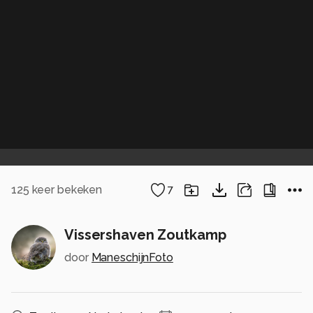
125
keer bekeken
7
Vissershaven Zoutkamp
door
ManeschijnFoto