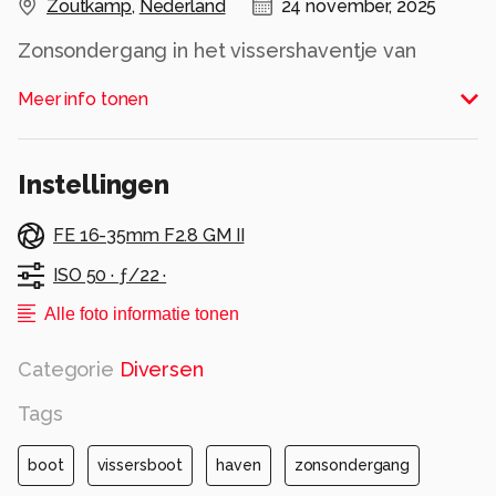
Zoutkamp
,
Nederland
24 november, 2025
Zonsondergang in het vissershaventje van
Zoutkamp
Meer info tonen
ICM fotografie
Alle rechten voorbehouden
Instellingen
FE 16-35mm F2.8 GM II
ISO 50 ·
ƒ/22 ·
Alle foto informatie tonen
Categorie
Diversen
Tags
boot
vissersboot
haven
zonsondergang