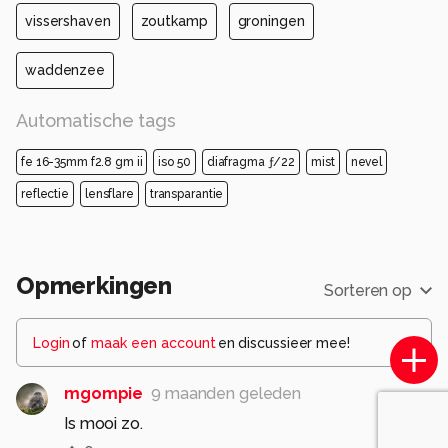
vissershaven
zoutkamp
groningen
waddenzee
Automatische tags
fe 16-35mm f2.8 gm ii
iso 50
diafragma ƒ/22
mist
nevel
reflectie
lensflare
transparantie
Opmerkingen
Sorteren op
Login
of
maak een account
en discussieer mee!
mgompie
9 maanden geleden
Is mooi zo.