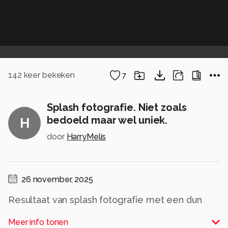
142
keer bekeken
7
Splash fotografie. Niet zoals
bedoeld maar wel uniek.
H
door
HarryMelis
26 november, 2025
Resultaat van splash fotografie met een dun
glas en een veel te zware knikker. Het is niet
Meer info tonen
zoals door Tom in het webinar voorgedaan maar