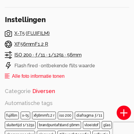
levert wel een aparte en unieke foto op.
Alle rechten voorbehouden
Instellingen
X-T5
(
FUJIFILM
)
XF56mmF1.2 R
ISO 200 ·
ƒ/11 ·
1/125s ·
56mm
Flash fired · ontbekende flits waarde
Alle foto informatie tonen
Categorie
Diversen
Automatische tags
fujifilm
x-t5
xf56mmf1.2 r
iso 200
diafragma ƒ/11
sluitertijd 1/125s
brandpuntafstand 56mm
vloeistof
glas