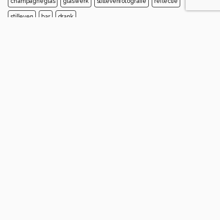
champagneglas
glaswerk
stillevenfotografie
reflectie
stilleven
bar
drank
Opmerkingen
Login
of
maak een account
en discussieer mee!
EstherHegt
8 maanden geleden
Geweldige foto, wel zo!!
0
Soortgelijke foto's