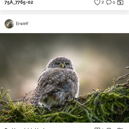
75A_7765-02
2
0
ErwinY