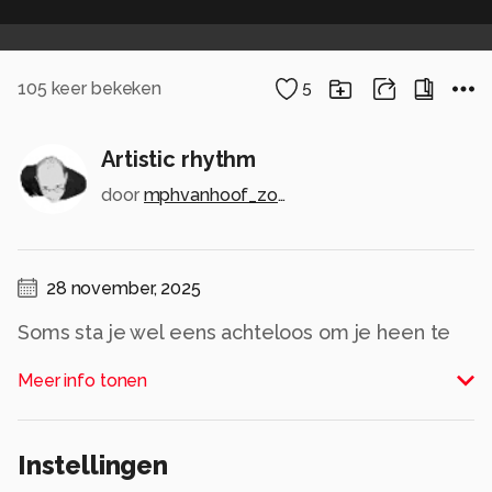
105
keer bekeken
5
Artistic rhythm
door
mphvanhoof_zoom
28 november, 2025
Soms sta je wel eens achteloos om je heen te
kijken terwijl je ergens staat te wachten. En dan
Meer info tonen
ineens valt je wat op en dan kun je als Zoomer
niet anders dan dat vast te leggen. Dat
gebeurde mij onlangs in een gang van het Mecc
Instellingen
in Maastricht. Daar zag ik ineens deze projectie