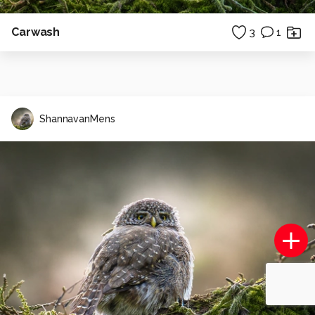
Carwash
3
1
ShannavanMens