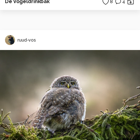
De Vogeldrinkbak
8
4
ruud-vos