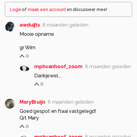
Login
of
maak een account
en discussieer mee!
awduijts
8 maanden geleden
Mooie opname
gr Wim
0
mphvanhoof_zoom
8 maanden geleden
Dankjewel....
0
MaryBruijn
8 maanden geleden
Goed gespot en fraai vastgelegd!
Grt Mary
0
mphvanhoof_zoom
8 maanden geleden