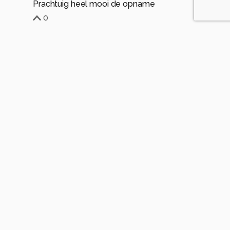
Prachtuig heel mooi de opname
0
oudmaijer
8 maanden geleden
Toch mooie gedaan met een mooi resultaat
Groetjes, Bob.
0
Meer opmerkingen tonen
Soortgelijke foto's
Rene-Wolf