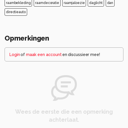
raambekleding
raamdecoratie
raamjaloezie
daglicht
dan
directieauto
Opmerkingen
Login
of
maak een account
en discussieer mee!
Wees de eerste die een opmerking
achterlaat.