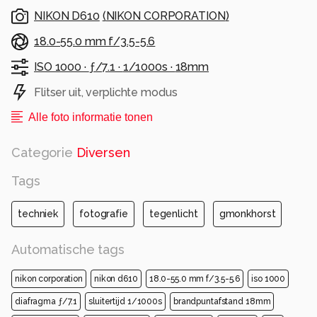
NIKON D610
(
NIKON CORPORATION
)
18.0-55.0 mm f/3.5-5.6
ISO 1000 ·
ƒ/7.1 ·
1/1000s ·
18mm
Flitser uit, verplichte modus
Alle foto informatie tonen
Categorie
Diversen
Tags
techniek
fotografie
tegenlicht
gmonkhorst
Automatische tags
nikon corporation
nikon d610
18.0-55.0 mm f/3.5-5.6
iso 1000
diafragma ƒ/7.1
sluitertijd 1/1000s
brandpuntafstand 18mm