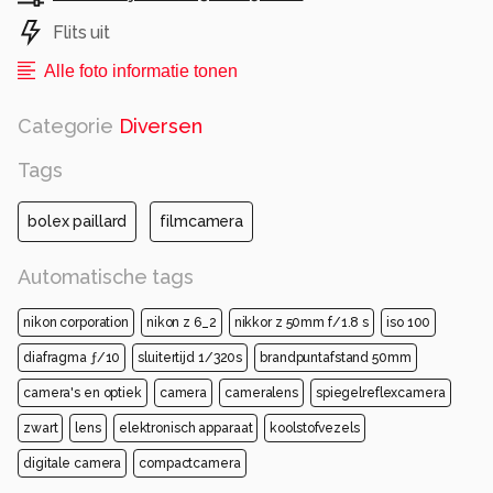
Alle rechten voorbehouden
Flits uit
Alle foto informatie tonen
Categorie
Diversen
Tags
bolex paillard
filmcamera
Automatische tags
nikon corporation
nikon z 6_2
nikkor z 50mm f/1.8 s
iso 100
diafragma ƒ/10
sluitertijd 1/320s
brandpuntafstand 50mm
camera's en optiek
camera
cameralens
spiegelreflexcamera
zwart
lens
elektronisch apparaat
koolstofvezels
digitale camera
compactcamera