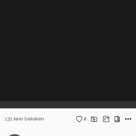
131
keer bekeken
2