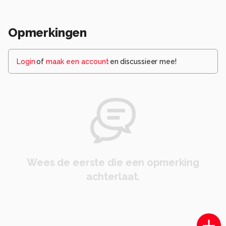
Opmerkingen
Login
of
maak een account
en discussieer mee!
Wees de eerste die een opmerking
achterlaat.