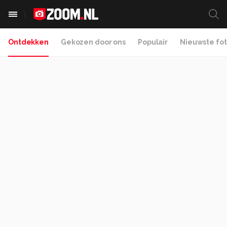
Ontdekken
Gekozen door ons
Populair
Nieuwste fot