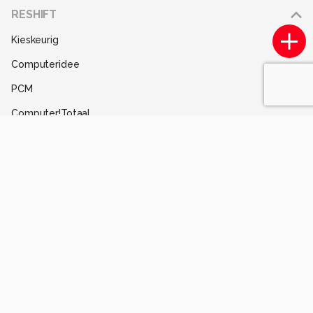
Adverteren
RESHIFT
Disclaimer
Kieskeurig
Gebruiksvoorwaarden
Computeridee
Partners
PCM
Help
Computer!Totaal
Contact
Tips & Trucs
Mediatotaal
Techcafe
MacWorld
Lifehacking
Techpanel
Gamer.nl
Insidegamer.nl