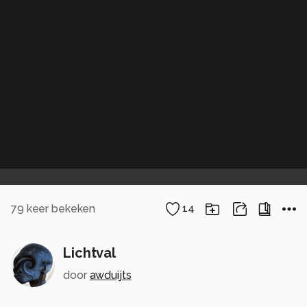
79
keer bekeken
14
Lichtval
door
awduijts