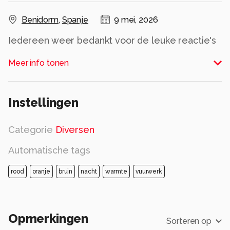
Benidorm
,
Spanje
9 mei, 2026
Iedereen weer bedankt voor de leuke reactie's
op mijn foto's
Meer info tonen
Alle rechten voorbehouden
Instellingen
Categorie
Diversen
Automatische tags
rood
oranje
bruin
nacht
warmte
vuurwerk
Opmerkingen
Sorteren op