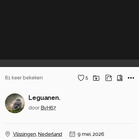
81
keer bekeken
5
Leguanen.
door
BvH67
Vlissingen
,
Nederland
9 mei, 2026