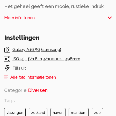
Het geheel geeft een mooie, rustieke indruk
van het maritieme leven en de slijtage die zout
Meer info tonen
water en intensief gebruik met zich
meebrengen.
Alle rechten voorbehouden
Instellingen
Galaxy A16 5G
(
samsung
)
ISO 25 ·
ƒ/1.8 ·
13/10000s ·
3.98mm
Flits uit
Alle foto informatie tonen
Categorie
Diversen
Tags
vlissingen
zeeland
haven
maritiem
zee