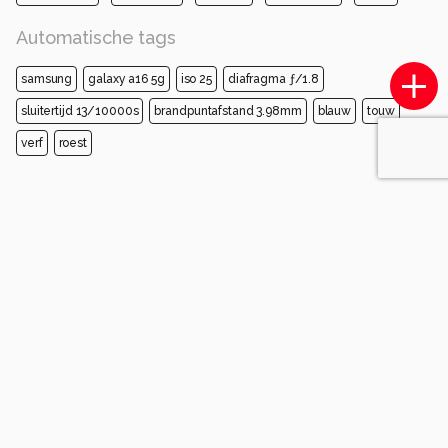
Automatische tags
samsung
galaxy a16 5g
iso 25
diafragma ƒ/1.8
sluitertijd 13/10000s
brandpuntafstand 3.98mm
blauw
touw
verf
roest
Opmerkingen
Login
of
maak een account
en discussieer mee!