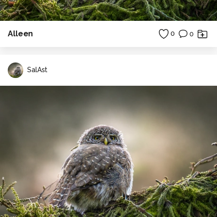
Alleen
0
0
SalAst