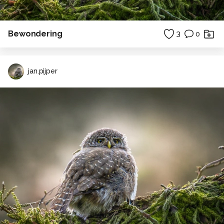
Bewondering
3
0
jan.pijper