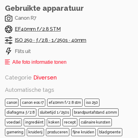
Gebruikte apparatuur
Canon R7
EF40mm f/2.8 STM
ISO 250 ·
ƒ/2.8 ·
1/250s ·
40mm
Flits uit
Alle foto informatie tonen
Categorie
Diversen
Automatische tags
canon
canon eos r7
ef40mm f/2.8 stm
iso 250
diafragma ƒ/2.8
sluitertijd 1/250s
brandpuntafstand 40mm
voedsel
ingrediënt
koken
recept
culinaire kunsten
garnering
kruiderij
produceren
fijne kruiden
bladgroente