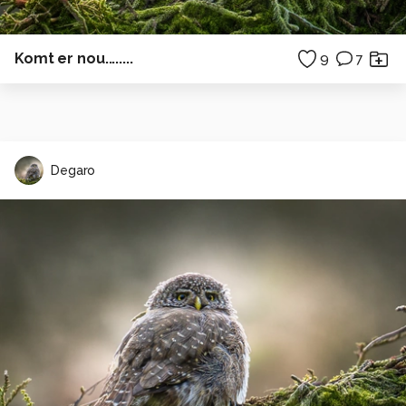
Komt er nou........
9
7
Degaro