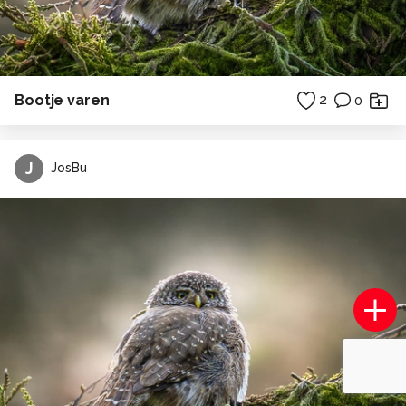
Bootje varen
2
0
J
JosBu