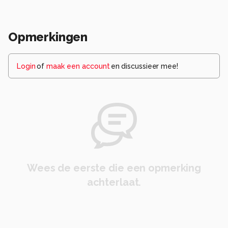
Opmerkingen
Login
of
maak een account
en discussieer mee!
Wees de eerste die een opmerking
achterlaat.