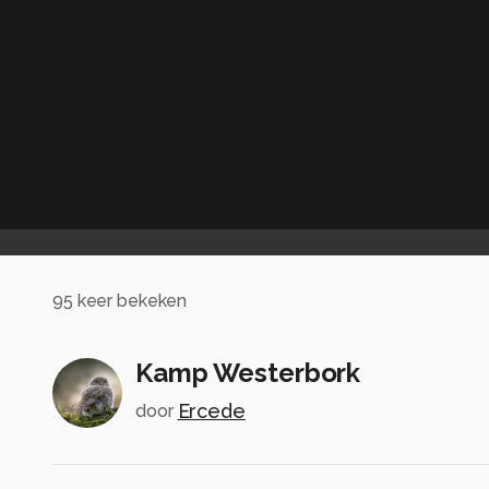
95
keer bekeken
Kamp Westerbork
Ercede
door