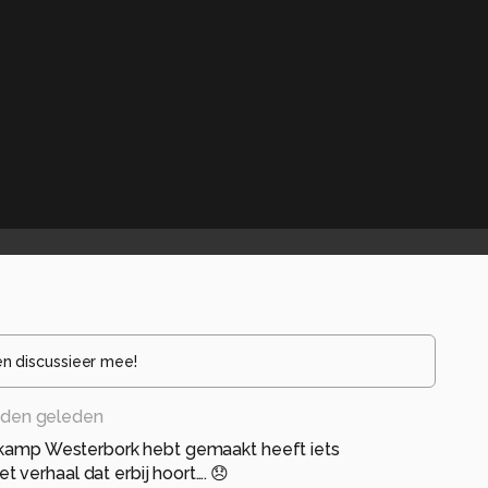
en discussieer mee!
den geleden
p kamp Westerbork hebt gemaakt heeft iets
verhaal dat erbij hoort…. 😞