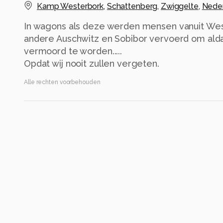
Kamp Westerbork
,
Schattenberg
,
Zwiggelte
,
Nede
In wagons als deze werden mensen vanuit Wes
andere Auschwitz en Sobibor vervoerd om alda
vermoord te worden.....
Opdat wij nooit zullen vergeten.
Alle rechten voorbehouden
Instellingen
OM-1MarkII
(
OM Digital Solutions
)
OM 12-40mm F2.8 II
ISO 200 ·
ƒ/7.1 ·
1/200s ·
15mm
8 · ontbekende flits waarde
Alle foto informatie tonen