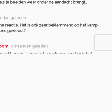
els je beelden weer onder de aandacht brengt…
nden geleden
ijne reactie. Het is ook zeer beklemmend op het kamp.
eens geweest?
room
3 maanden geleden
edacht om het kamp te bezoeken maar daar is het
 van gekomen… maar gaat er zeker van komen.
stigende historie…
nden geleden
n goed idee het kamp te bezoeken, maar.....
ft beklemmend en beangstigend.
 dat je mijn gevoelens naar waarde schat, voelt een
rouwd, zucht. Ik meen oprecht dat we nooit mogen