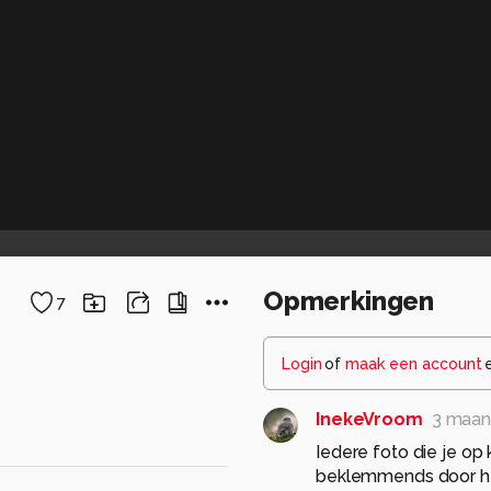
Opmerkingen
7
Login
of
maak een account
InekeVroom
3 maan
Iedere foto die je o
beklemmends door het 