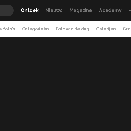
Ontdek
Nieuws
Magazine
Academy
 foto's
Categorieën
Foto van de dag
Galerijen
Gro