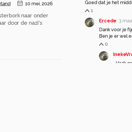
Goed dat je het midd
rland
10 mei, 2026
1
terbork naar onder
Ercede
3 maa
ar door de nazi's
Dank voor je f
Ben je er wel 
0
InekeV
….Vaak g
nog niet
…. Beang
1
Ercede
3 maa
Op zich wel ee
het is en blij
Wel fijn van je
soort van vert