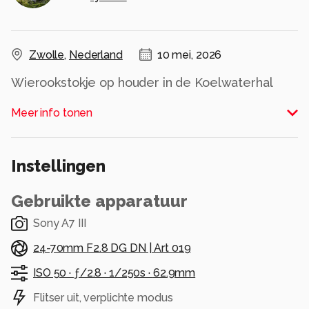
Zwolle
,
Nederland
10 mei, 2026
Wierookstokje op houder in de Koelwaterhal
Zwolle.
Meer info tonen
Alle rechten voorbehouden
Instellingen
Gebruikte apparatuur
Sony A7 III
24-70mm F2.8 DG DN | Art 019
ISO 50 ·
ƒ/2.8 ·
1/250s ·
62.9mm
Flitser uit, verplichte modus