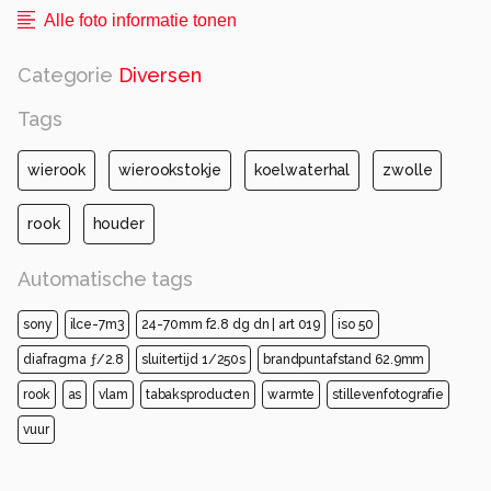
Alle foto informatie tonen
Categorie
Diversen
Tags
wierook
wierookstokje
koelwaterhal
zwolle
rook
houder
Automatische tags
sony
ilce-7m3
24-70mm f2.8 dg dn | art 019
iso 50
diafragma ƒ/2.8
sluitertijd 1/250s
brandpuntafstand 62.9mm
rook
as
vlam
tabaksproducten
warmte
stillevenfotografie
vuur