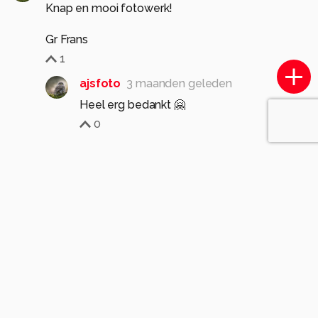
Knap en mooi fotowerk!
Gr Frans
1
ajsfoto
3 maanden geleden
Heel erg bedankt 🤗
0
GerritJanvanderVeen
3 maanden geleden
G
Mooie focus op de wierook een macro opname
gezien de scherpte en diepte op voor- en
achtergrond
1
ajsfoto
3 maanden geleden
Heel erg bedankt 🤗
0