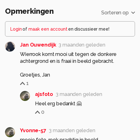
Opmerkingen
Sorteren op
Login
of
maak een account
en discussieer mee!
Jan Ouwendijk
3 maanden geleden
Wierrook komt mooi uit tegen de donkere
achtergrond en is fraai in beeld gebracht.
Groetjes, Jan
1
ajsfoto
3 maanden geleden
Heel erg bedankt 🤗
0
Yvonne-57
3 maanden geleden
mooie foto, rook prachtig in beeld.