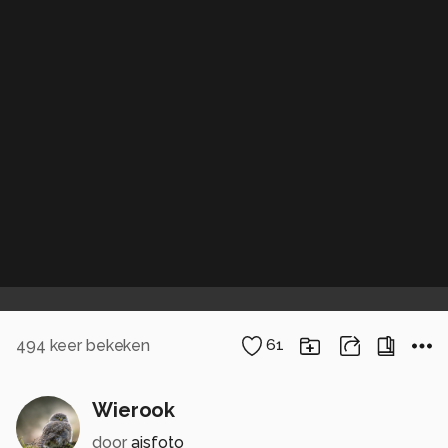
494
keer bekeken
61
Wierook
door
ajsfoto