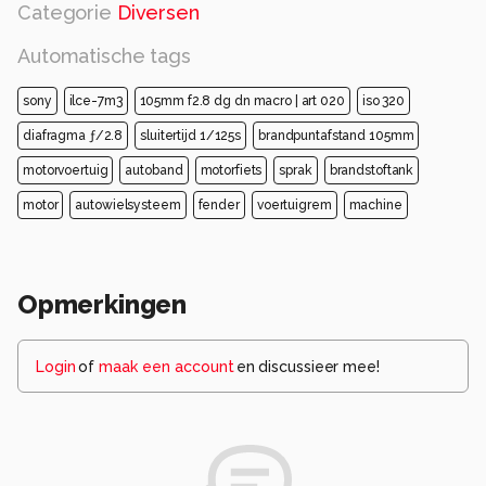
Categorie
Diversen
Automatische tags
sony
ilce-7m3
105mm f2.8 dg dn macro | art 020
iso 320
diafragma ƒ/2.8
sluitertijd 1/125s
brandpuntafstand 105mm
motorvoertuig
autoband
motorfiets
sprak
brandstoftank
motor
autowielsysteem
fender
voertuigrem
machine
Opmerkingen
Login
of
maak een account
en discussieer mee!