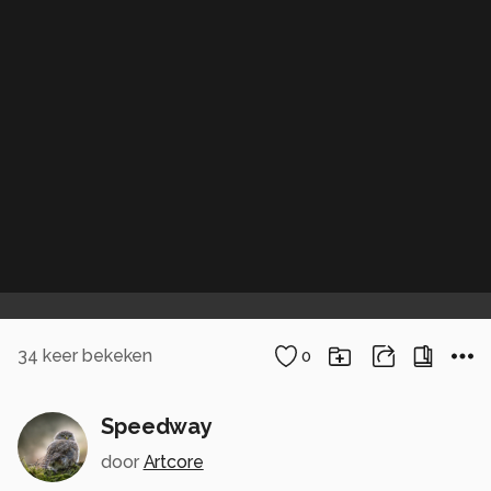
34
keer bekeken
0
Speedway
door
Artcore