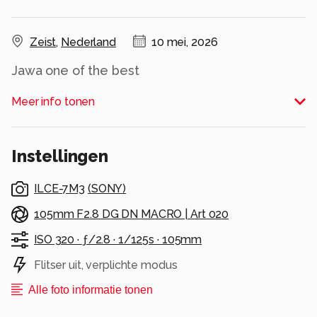
Zeist
,
Nederland
10 mei, 2026
Jawa one of the best
Alle rechten voorbehouden
Meer info tonen
Instellingen
ILCE-7M3
(
SONY
)
105mm F2.8 DG DN MACRO | Art 020
ISO 320 ·
ƒ/2.8 ·
1/125s ·
105mm
Flitser uit, verplichte modus
Alle foto informatie tonen