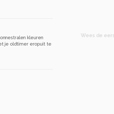
Wees de eers
 zonnestralen kleuren
 je oldtimer eropuit te