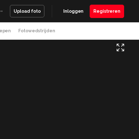
Inloggen
Registreren
Upload foto
epen
Fotowedstrijden