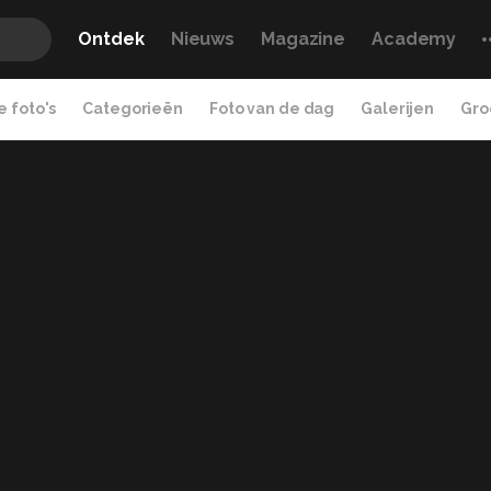
Ontdek
Nieuws
Magazine
Academy
 foto's
Categorieën
Foto van de dag
Galerijen
Gro