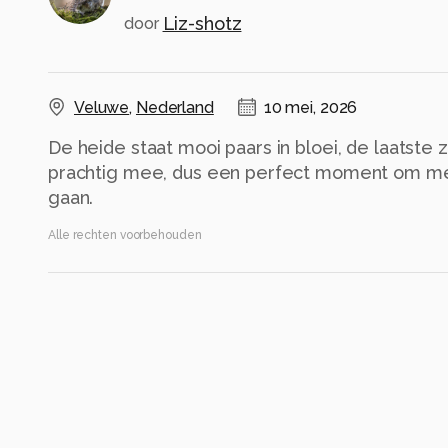
Liz-shotz
door
Veluwe
,
Nederland
10 mei, 2026
De heide staat mooi paars in bloei, de laatste
prachtig mee, dus een perfect moment om met
gaan.
Alle rechten voorbehouden
Instellingen
Gebruikte apparatuur
Nikon D3300
Tamron 70-300mm