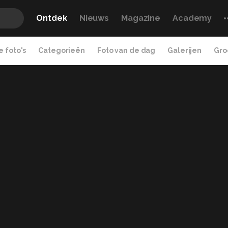
Ontdek
Nieuws
Magazine
Academy
 foto's
Categorieën
Foto van de dag
Galerijen
Gro