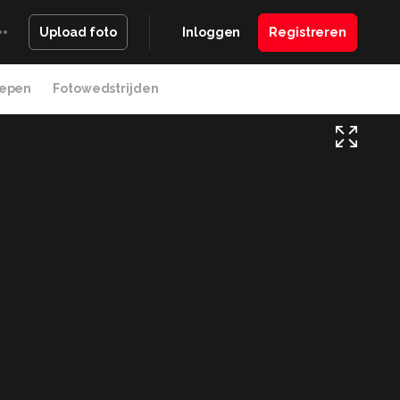
Inloggen
Registreren
Upload foto
epen
Fotowedstrijden