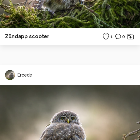
Zündapp scooter
1
0
Ercede