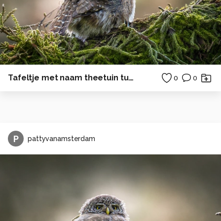
Tafeltje met naam theetuin tuin
0
0
P
pattyvanamsterdam