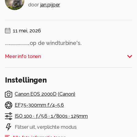
door
jan.pijper
11 mei, 2026
.....................op de windturbine's.
Alle rechten voorbehouden
Meer info tonen
Instellingen
Canon EOS 2000D
(
Canon
)
EF75-300mm f/4-5.6
ISO 100 ·
ƒ/5.6 ·
1/800s ·
125mm
Flitser uit, verplichte modus