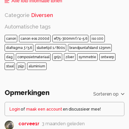
Alle foto informatie tonen
Categorie
Diversen
Automatische tags
canon
canon eos 2000d
ef75-300mm f/4-5.6
iso 100
diafragma ƒ/5.6
sluitertijd 1/800s
brandpuntafstand 125mm
dag
composietmateriaal
grijs
zilver
symmetrie
ontwerp
staal
pijp
aluminium
Opmerkingen
Sorteren op
Login
of
maak een account
en discussieer mee!
corvee1r
3 maanden geleden