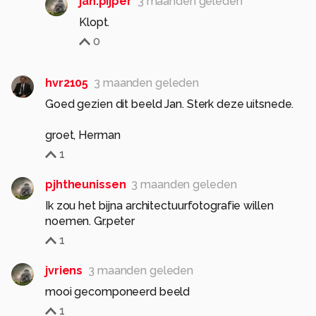
jan.pijper
3 maanden geleden
Klopt.
0
hvr2105
3 maanden geleden
Goed gezien dit beeld Jan. Sterk deze uitsnede.
groet, Herman
1
pjhtheunissen
3 maanden geleden
Ik zou het bijna architectuurfotografie willen
noemen. Gr.peter
1
jvriens
3 maanden geleden
mooi gecomponeerd beeld
1