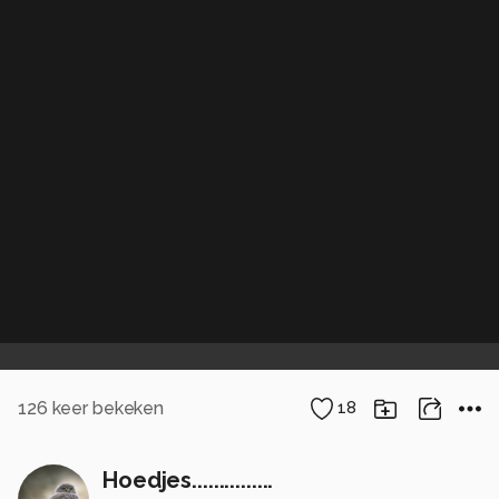
126
keer bekeken
18
Hoedjes...............