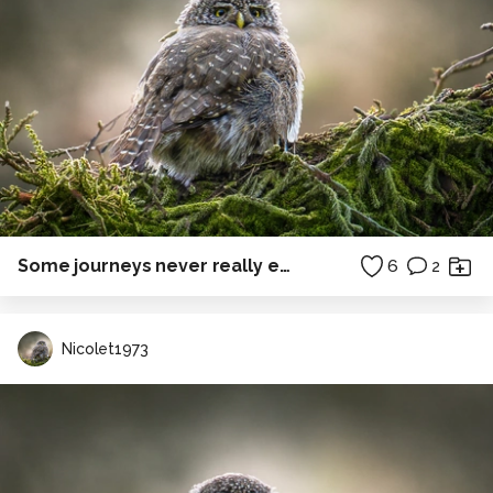
Some journeys never really end.
6
2
Nicolet1973