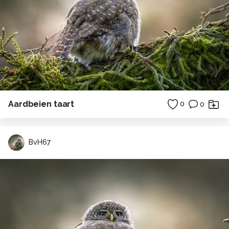
Aardbeien taart
0
0
BvH67