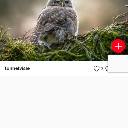
tunnelvisie
2
0
P
pattyvanamsterdam