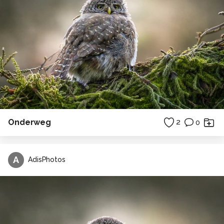
Onderweg
2
0
A
AdisPhotos