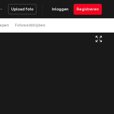
Inloggen
Registreren
Upload foto
epen
Fotowedstrijden