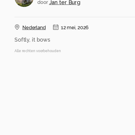
Jan ter Burg
door
Nederland
12 mei, 2026
Softly, it bows
Alle rechten voorbehouden
Instellingen
SM-S901B
(
samsung
)
ISO 50 ·
ƒ/1.8 ·
1/700s ·
5.4mm
Flits uit
Alle foto informatie tonen