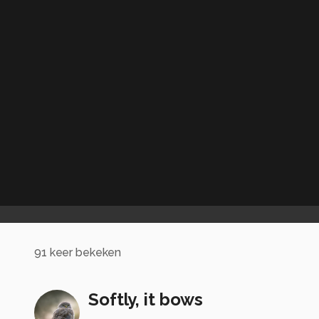
91
keer bekeken
Softly, it bows