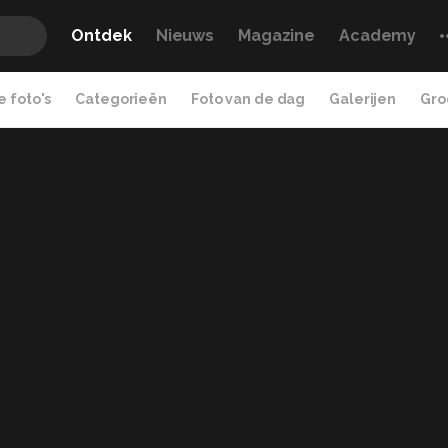
Ontdek
Nieuws
Magazine
Academy
 foto's
Categorieën
Foto van de dag
Galerijen
Gro