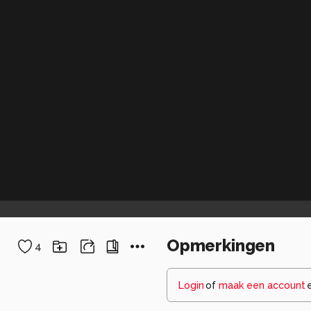
Opmerkingen
4
Login
of
maak een account