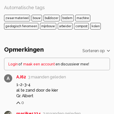
vorige foto s .
Automatische tags
Groeten Jos Dries
zwaar materieel
bouw
bulldozer
bodem
machine
Alle rechten voorbehouden
geologisch fenomeen
mijnbouw
arbeider
compost
kolen
Opmerkingen
Sorteren op
Login
of
maak een account
en discussieer mee!
AJ62
3 maanden geleden
A
1-2-3-4
al te zand door de kier
Gr. Albert
0
marijke1234
3 maanden geleden