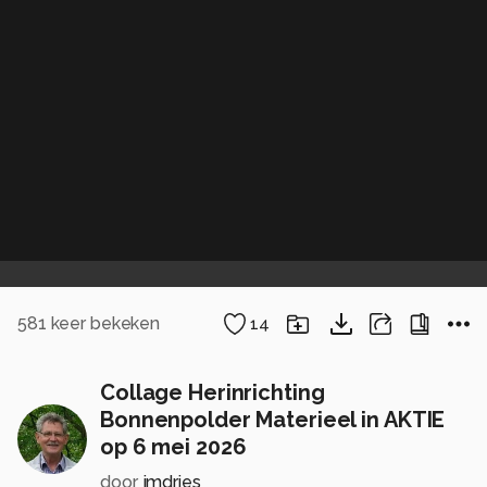
581
keer bekeken
14
Collage Herinrichting
Bonnenpolder Materieel in AKTIE
op 6 mei 2026
door
jmdries