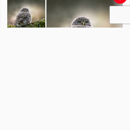
Landschappen
door
ArjanB
·
22244 foto's
Soortgelijke foto's
jan.pijper