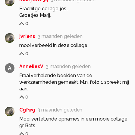
Prachitge collage jos .
Groetjes Marij.
0
jvriens
3 maanden geleden
mooi verbeeld in deze collage
0
AnneliesV
3 maanden geleden
A
Fraai verhalende beelden van de
werkzaamheden gemaakt. M.n. foto 1 spreekt mij
aan.
0
Cgfwg
3 maanden geleden
Mooi vertellende opnames in een mooie collage
gr Bets
0