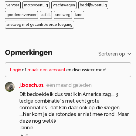
Groeten Jos Dries
vervoer
motorvoertuig
vrachtwagen
bedrijfsvoertuig
Alle rechten voorbehouden
goederenvervoer
asfalt
snelweg
lane
snelweg met gecontroleerde toegang
Opmerkingen
Sorteren op
Login
of
maak een account
en discussieer mee!
j.bosch.01
één maand geleden
Dit bedoelde ik dus wat ik in America zag.... 3
ledige combinatie' s met echt grote
combinaties....dat kan daar ook op die wegen
....hier kom je de rotondes er niet mee rond . Maar
deze nog wel.😉
Jannie
0