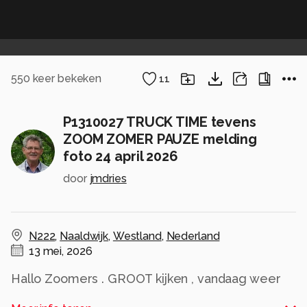
550
keer bekeken
11
P1310027 TRUCK TIME tevens
ZOOM ZOMER PAUZE melding
foto 24 april 2026
door
jmdries
N222
,
Naaldwijk
,
Westland
,
Nederland
13 mei, 2026
Hallo Zoomers . GROOT kijken , vandaag weer
mijn laatste TRUCK TIME compo die ik maakte