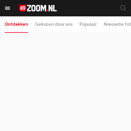
Ontdekken
Gekozen door ons
Populair
Nieuwste fot