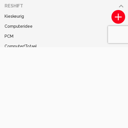
Adverteren
RESHIFT
Disclaimer
Kieskeurig
Gebruiksvoorwaarden
Computeridee
Partners
PCM
Help
Computer!Totaal
Contact
Tips & Trucs
Mediatotaal
Techcafe
MacWorld
Lifehacking
Techpanel
Gamer.nl
Insidegamer.nl