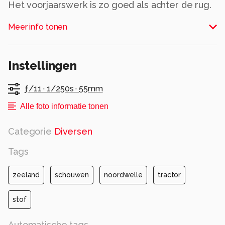
Het voorjaarswerk is zo goed als achter de rug.
Alle rechten voorbehouden
Meer info tonen
Instellingen
ƒ/11 ·
1/250s ·
55mm
Alle foto informatie tonen
Categorie
Diversen
Tags
zeeland
schouwen
noordwelle
tractor
stof
Automatische tags