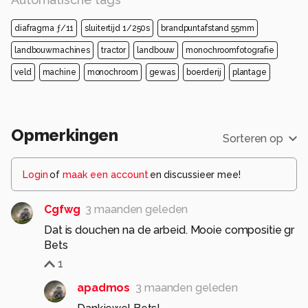
diafragma ƒ/11
sluitertijd 1/250s
brandpuntafstand 55mm
landbouwmachines
tractor
landbouw
monochroomfotografie
veld
machine
monochroom
gewas
boerderij
plantage
Opmerkingen
Sorteren op
Login
of
maak een account
en discussieer mee!
Cgfwg
3 maanden geleden
Dat is douchen na de arbeid. Mooie compositie gr
Bets
1
apadmos
3 maanden geleden