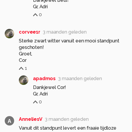
Dankjewel Bets!
Gr, Adri
0
corvee1r
3 maanden geleden
Sterke zwart witter vanuit een mooi standpunt
geschoten!
Groet,
Cor
1
apadmos
3 maanden geleden
Dankjewel Cor!
Gr, Adri
0
AnneliesV
3 maanden geleden
A
Vanuit dit standpunt levert een fraaie tijdloze