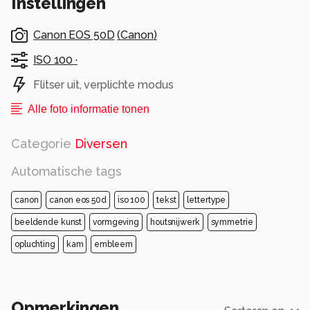
Instellingen
Alle rechten voorbehouden
Canon EOS 50D
(
Canon
)
ISO 100 ·
Flitser uit, verplichte modus
Alle foto informatie tonen
Categorie
Diversen
Automatische tags
canon
canon eos 50d
iso 100
tekst
lettertype
beeldende kunst
vormgeving
houtsnijwerk
symmetrie
opluchting
kam
embleem
Opmerkingen