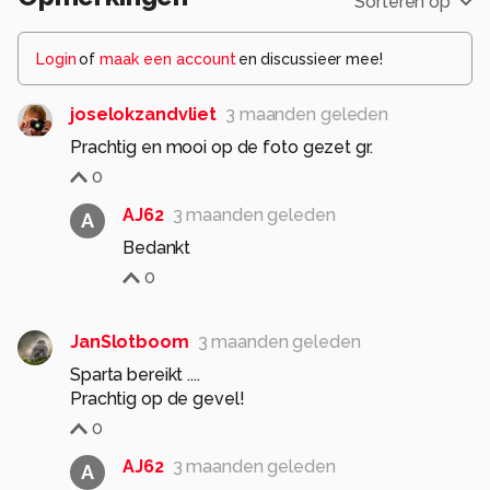
Sorteren op
Login
of
maak een account
en discussieer mee!
joselokzandvliet
3 maanden geleden
Prachtig en mooi op de foto gezet gr.
0
AJ62
3 maanden geleden
A
Bedankt
0
JanSlotboom
3 maanden geleden
Sparta bereikt ....
Prachtig op de gevel!
0
AJ62
3 maanden geleden
A