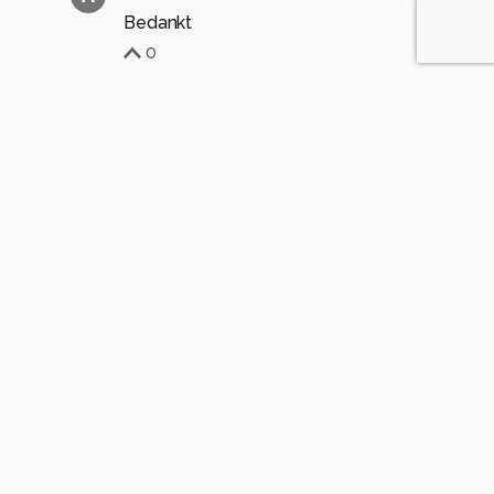
Bedankt
0
Soortgelijke foto's
Photolympus