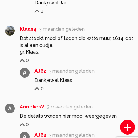
Dankjewel Jan
1
Klaas4
3 maanden geleden
Dat steekt mooi af tegen die witte muur, 1614, dat
is al een oudje.
gr. Klaas.
0
AJ62
3 maanden geleden
A
Dankjewel Klaas
0
AnneliesV
3 maanden geleden
A
De details worden hier mooi weergegeven
0
AJ62
3 maanden geleden
A