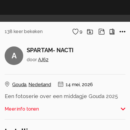
138
keer bekeken
9
SPARTAM- NACTI
A
door
AJ62
Gouda
,
Nederland
14 mei, 2026
Een fotoserie over een middagje Gouda 2025
34e Boven de deur uit gelicht
Meer info tonen
1614
SPARTAM- NACTI
Gr. AJ'62