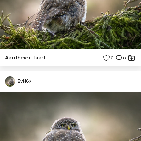
Aardbeien taart
0
0
BvH67