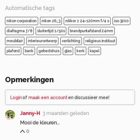
Automatische tags
nikon corporation
nikon z6_3
nikkor z 24-120mm f/4 s
iso 3200
diafragma ƒ/8
sluitertijd 1/50s
brandpuntafstand 24mm
meubilair
interieurontwerp
verlichting
religieus instituut
plafond
bank
gebedshuis
glas
kerk
kapel
Opmerkingen
Login
of
maak een account
en discussieer mee!
Janny-H
3 maanden geleden
Mooi de kleuren...
0