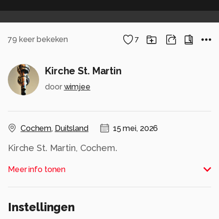
79
keer bekeken
7
Kirche St. Martin
door
wimjee
Cochem
,
Duitsland
15 mei, 2026
Kirche St. Martin, Cochem.
Meer info tonen
36mm, ƒ/8, 1/160s, ISO 3200.
Nikon Z6iii, Z 24-120mm f/4 S.
Cochem (DE), 28 april 2026.
Instellingen