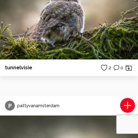
tunnelvisie
2
0
P
pattyvanamsterdam