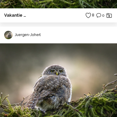
Vakantie …
8
0
Juergen-Joherl