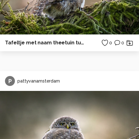
Tafeltje met naam theetuin tuin
0
0
P
pattyvanamsterdam