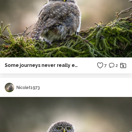
Some journeys never really end.
7
2
Nicolet1973