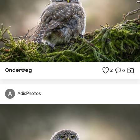
Onderweg
2
0
A
AdisPhotos