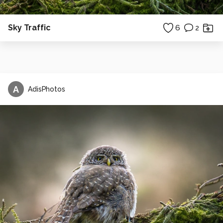
Sky Traffic
6
2
A
AdisPhotos