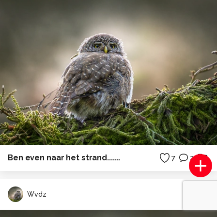
Ben even naar het strand.......
7
2
Wvdz