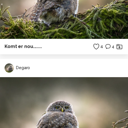
Komt er nou........
4
4
Degaro