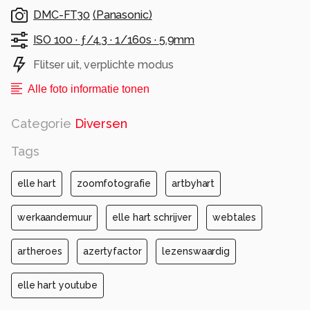
indruk op mij gemaakt. Naast natuurlijk al het
DMC-FT30
(
Panasonic
)
verbrande natuurschoon.
ISO 100 ·
ƒ/4.3 ·
1/160s ·
5.9mm
Elle Hart
Flitser uit, verplichte modus
Alle rechten voorbehouden
Alle foto informatie tonen
Categorie
Diversen
Tags
elle hart
zoomfotografie
artbyhart
werkaandemuur
elle hart schrijver
webtales
artheroes
azertyfactor
lezenswaardig
elle hart youtube