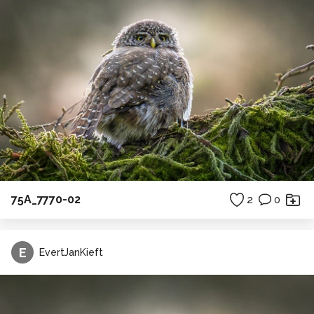
75A_7770-02
2
0
E
EvertJanKieft