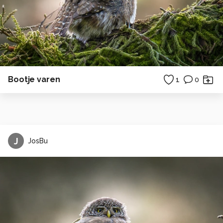
Bootje varen
1
0
J
JosBu