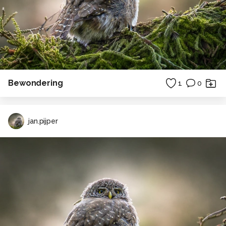
Bewondering
1
0
jan.pijper