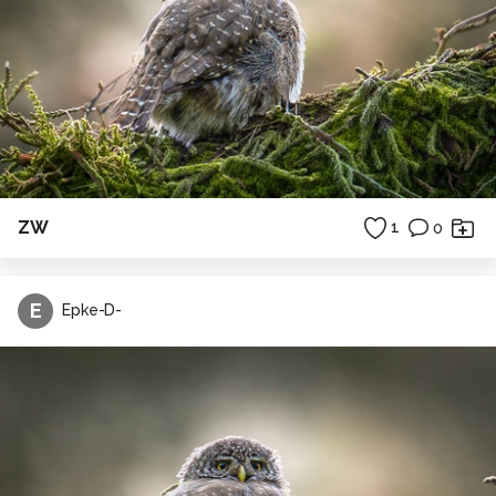
ZW
1
0
E
Epke-D-