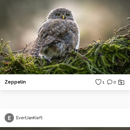
Zeppelin
1
0
E
EvertJanKieft