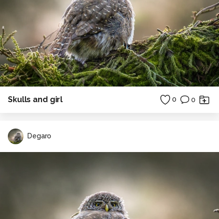
Skulls and girl
0
0
Degaro