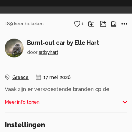
189
keer bekeken
1
Burnt-out car by Elle Hart
door
artbyhart
Greece
17 mei, 2026
Vaak zijn er verwoestende branden op de
Griekse eilanden. Op een van mijn
Meer info tonen
lievelingseilanden trof ik dit uitgebrande
benzinestation aan met nog een auto voor de
deur. Het vuur was heel dicht bij een dorpje
Instellingen
gekomen. De aanblik van die auto heeft diepe