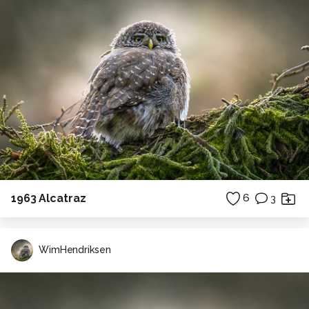
1963 Alcatraz
6
3
WimHendriksen