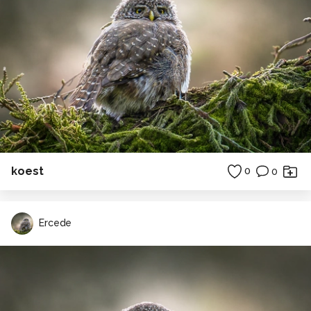
koest
0
0
Ercede