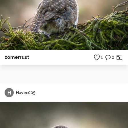
zomerrust
1
0
H
Haven005