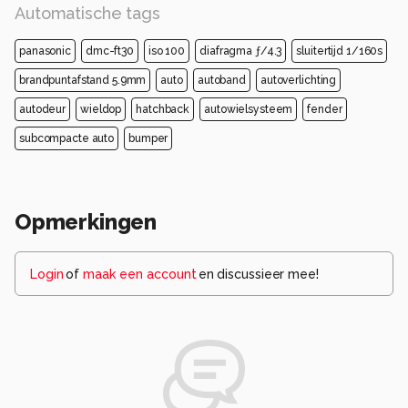
Automatische tags
panasonic
dmc-ft30
iso 100
diafragma ƒ/4.3
sluitertijd 1/160s
brandpuntafstand 5.9mm
auto
autoband
autoverlichting
autodeur
wieldop
hatchback
autowielsysteem
fender
subcompacte auto
bumper
Opmerkingen
Login
of
maak een account
en discussieer mee!