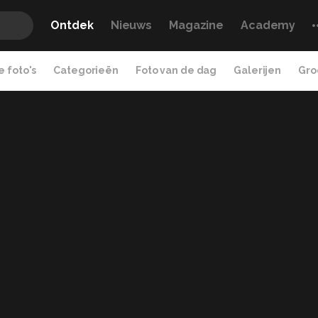
Ontdek
Nieuws
Magazine
Academy
 foto's
Categorieën
Foto van de dag
Galerijen
Gro