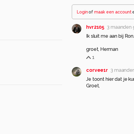
Login
of
maak een account
hvr2105
3 maanden 
Ik sluit me aan bij Ro
groet, Herman
1
corvee1r
3 maanden
Je toont hier dat je 
Groet,
Cor
1
Wijnand-Jansen
3 
Mooie opname.👌
1