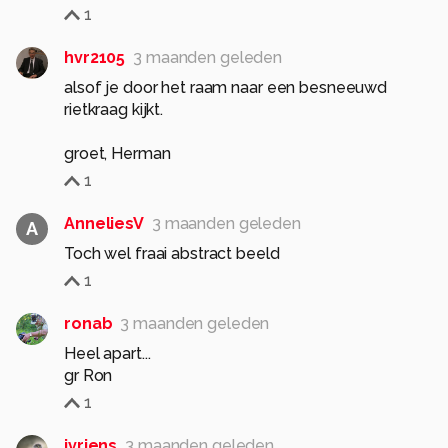
1
hvr2105
3 maanden geleden
alsof je door het raam naar een besneeuwd
rietkraag kijkt.
groet, Herman
1
AnneliesV
3 maanden geleden
A
Toch wel fraai abstract beeld
1
ronab
3 maanden geleden
Heel apart...
gr Ron
1
jvriens
3 maanden geleden