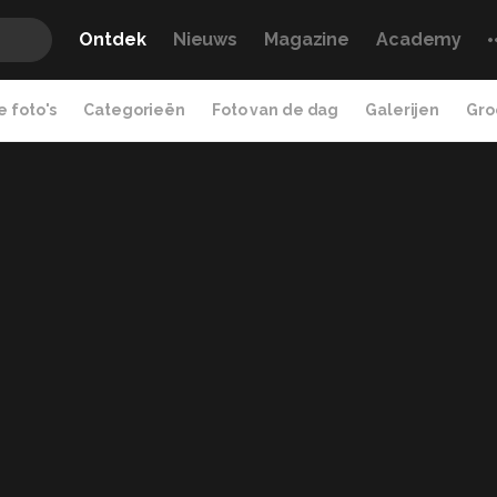
Ontdek
Nieuws
Magazine
Academy
 foto's
Categorieën
Foto van de dag
Galerijen
Gro