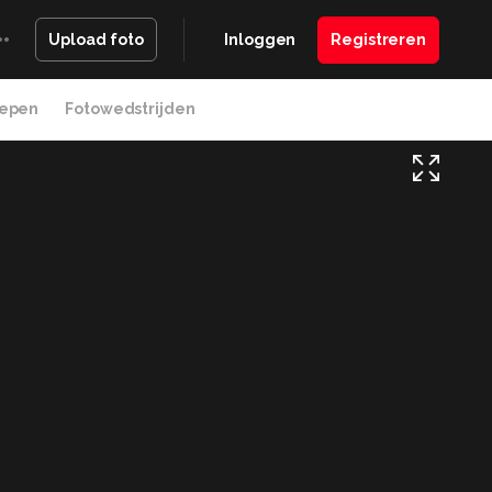
Inloggen
Registreren
Upload foto
epen
Fotowedstrijden