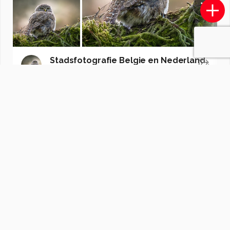
Stadsfotografie Belgie en Nederland.
door
Drupje001
·
443 foto's
Soortgelijke foto's
Ercede