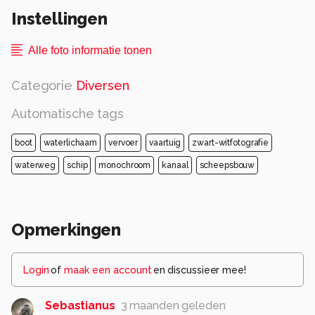
Instellingen
Alle foto informatie tonen
Categorie
Diversen
Automatische tags
boot
waterlichaam
vervoer
vaartuig
zwart-witfotografie
waterweg
schip
monochroom
kanaal
scheepsbouw
Opmerkingen
Login
of
maak een account
en discussieer mee!
Sebastianus
3 maanden geleden