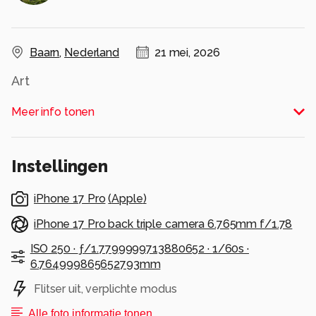
Baarn
,
Nederland
21 mei, 2026
Art
Alle rechten voorbehouden
Meer info tonen
Instellingen
iPhone 17 Pro
(
Apple
)
iPhone 17 Pro back triple camera 6.765mm f/1.78
ISO 250 ·
ƒ/1.7799999713880652 ·
1/60s ·
6.764999865652793mm
Flitser uit, verplichte modus
Alle foto informatie tonen