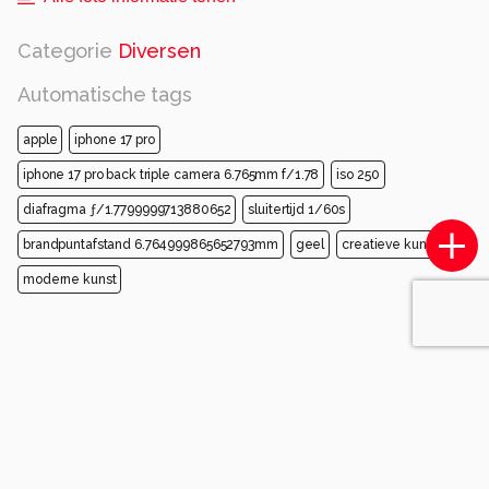
Categorie
Diversen
Automatische tags
apple
iphone 17 pro
iphone 17 pro back triple camera 6.765mm f/1.78
iso 250
diafragma ƒ/1.7799999713880652
sluitertijd 1/60s
brandpuntafstand 6.764999865652793mm
geel
creatieve kunsten
moderne kunst
Opmerkingen
Sorteren op
Login
of
maak een account
en discussieer mee!