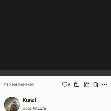
91
keer bekeken
5
Kunst
door
Artcore