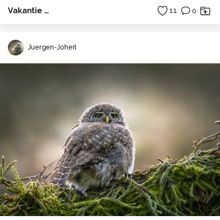
Vakantie …
11
0
Juergen-Joherl