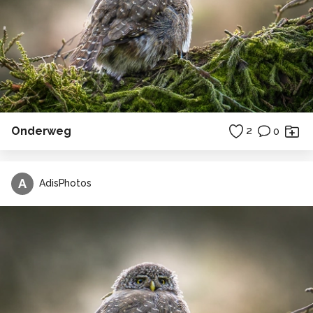
Onderweg
2
0
A
AdisPhotos