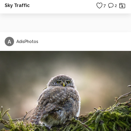
Sky Traffic
7
2
A
AdisPhotos