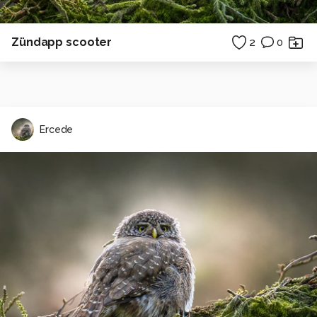
Zündapp scooter
2
0
Ercede