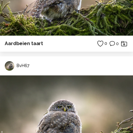
Aardbeien taart
0
0
BvH67