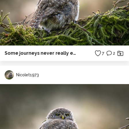
Some journeys never really end.
7
2
Nicolet1973