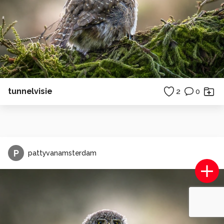
tunnelvisie
2
0
P
pattyvanamsterdam