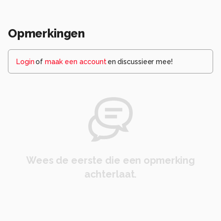
Opmerkingen
Login
of
maak een account
en discussieer mee!
Wees de eerste die een opmerking
achterlaat.