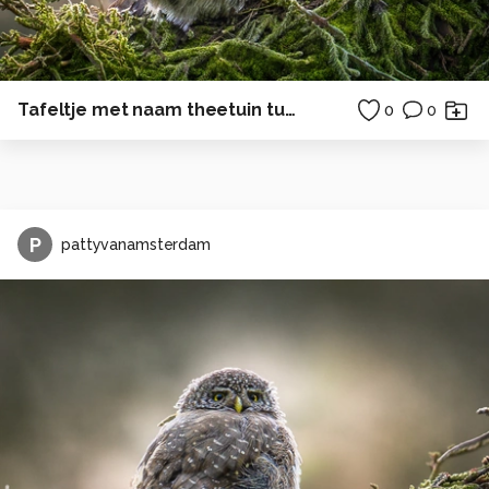
Tafeltje met naam theetuin tuin
0
0
P
pattyvanamsterdam