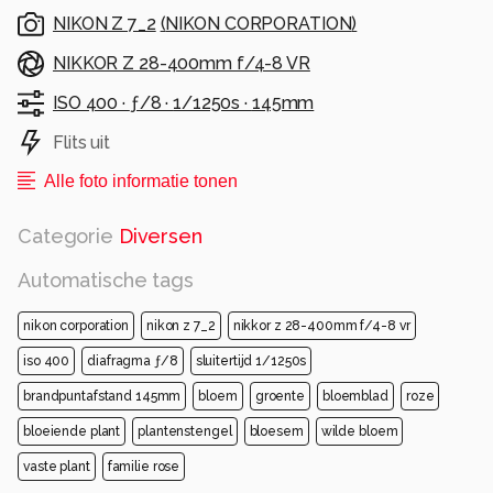
NIKON Z 7_2
(
NIKON CORPORATION
)
NIKKOR Z 28-400mm f/4-8 VR
ISO 400 ·
ƒ/8 ·
1/1250s ·
145mm
Flits uit
Alle foto informatie tonen
Categorie
Diversen
Automatische tags
nikon corporation
nikon z 7_2
nikkor z 28-400mm f/4-8 vr
iso 400
diafragma ƒ/8
sluitertijd 1/1250s
brandpuntafstand 145mm
bloem
groente
bloemblad
roze
bloeiende plant
plantenstengel
bloesem
wilde bloem
vaste plant
familie rose