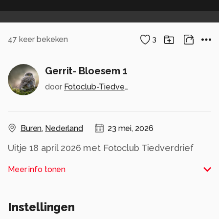
47
keer bekeken
3
Gerrit- Bloesem 1
door
Fotoclub-Tiedverdrief
Buren
,
Nederland
23 mei, 2026
Uitje 18 april 2026 met Fotoclub Tiedverdrief
naar de Betuwe om de voorjaarsbloem te
Meer info tonen
fotograferen.
Alle rechten voorbehouden
Instellingen