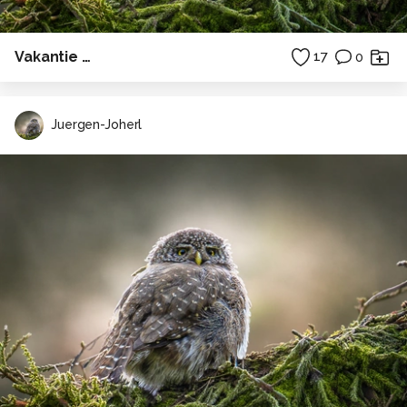
Vakantie …
17
0
Juergen-Joherl