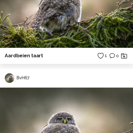
Aardbeien taart
1
0
BvH67