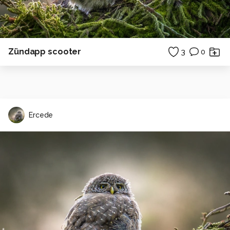
Zündapp scooter
3
0
Ercede