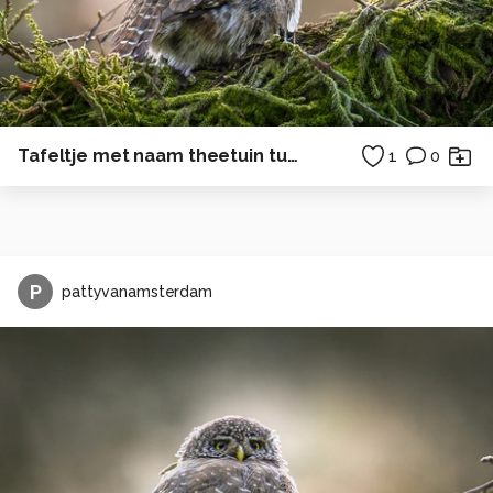
Tafeltje met naam theetuin tuin
1
0
P
pattyvanamsterdam