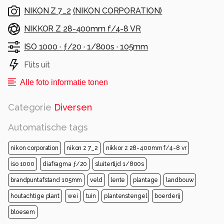
NIKON Z 7_2
(
NIKON CORPORATION
)
NIKKOR Z 28-400mm f/4-8 VR
ISO 1000 ·
ƒ/20 ·
1/800s ·
105mm
Flits uit
Alle foto informatie tonen
Categorie
Diversen
Automatische tags
nikon corporation
nikon z 7_2
nikkor z 28-400mm f/4-8 vr
iso 1000
diafragma ƒ/20
sluitertijd 1/800s
brandpuntafstand 105mm
veld
lente
plantage
landbouw
houtachtige plant
wei
tuin
plantenstengel
boerderij
bloesem