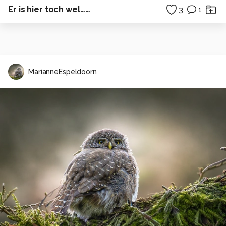
Er is hier toch wel……
3
1
MarianneEspeldoorn