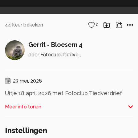
44
keer bekeken
0
Gerrit - Bloesem 4
door
Fotoclub-Tiedverdrief
23 mei, 2026
Uitje 18 april 2026 met Fotoclub Tiedverdrief
naar de Betuwe om de voorjaarsbloem te
Meer info tonen
fotograferen.
Alle rechten voorbehouden
Instellingen