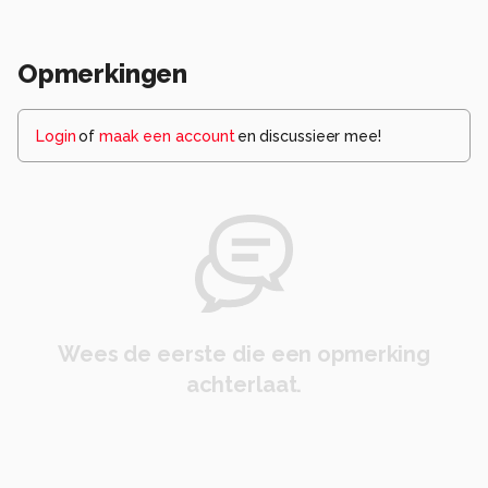
Opmerkingen
Login
of
maak een account
en discussieer mee!
Wees de eerste die een opmerking
achterlaat.