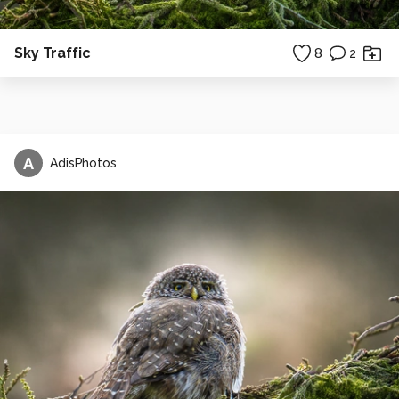
Sky Traffic
8
2
A
AdisPhotos