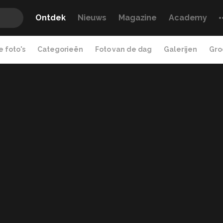
Ontdek
Nieuws
Magazine
Academy
 foto's
Categorieën
Foto van de dag
Galerijen
Gro