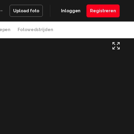
Inloggen
Registreren
Upload foto
epen
Fotowedstrijden