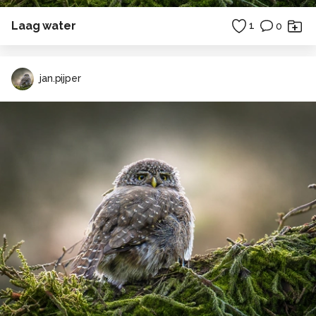
Laag water
1
0
jan.pijper