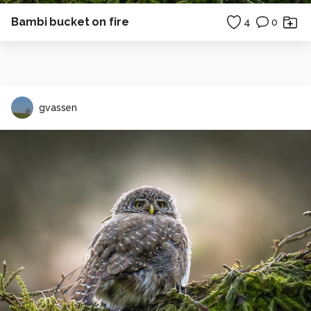
Bambi bucket on fire
4
0
gvassen