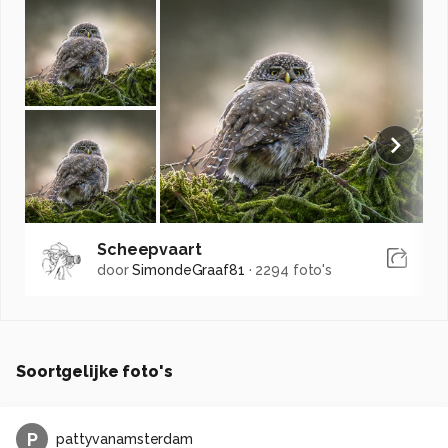
Scheepvaart
door
SimondeGraaf81
·
2294 foto's
Soortgelijke foto's
P
pattyvanamsterdam