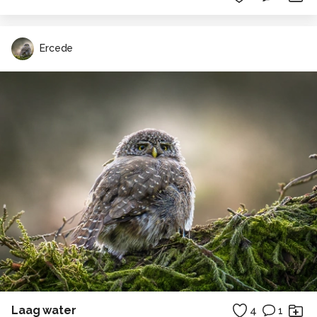
Ercede
Laag water
4
1