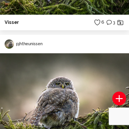
Visser
6
3
pjhtheunissen