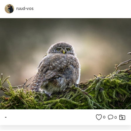
ruud-vos
-
0
0