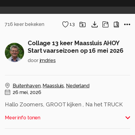
716
keer bekeken
13
Collage 13 keer Maassluis AHOY
Start vaarseizoen op 16 mei 2026
door
jmdries
Buitenhaven
,
Maassluis
,
Nederland
26 mei, 2026
Hallo Zoomers, GROOT kijken , Na het TRUCK
geweld gelijk even een weekje terug op 16 mei
Meer info tonen
2026 . Op die dag zaterdag werd om 10.00 uur
het startsein gegeven middels alle TOETERS en
de Stoomfluit Furie . Uiteraard was ik tijdens