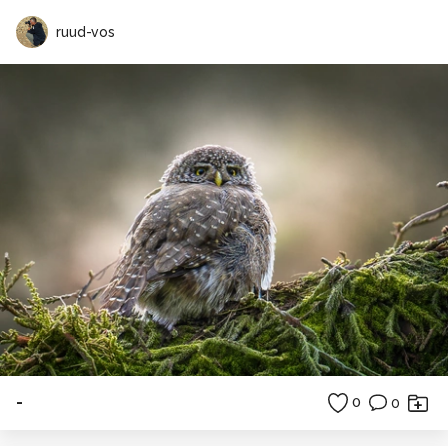
ruud-vos
-
0
0