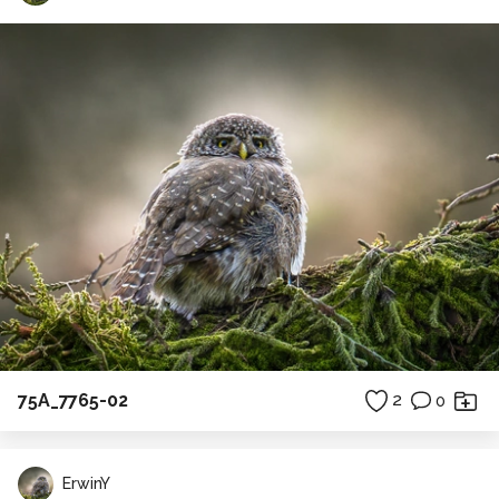
75A_7765-02
2
0
ErwinY