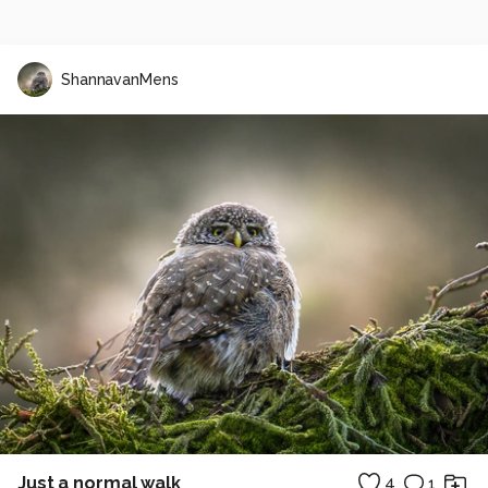
ShannavanMens
Just a normal walk
4
1