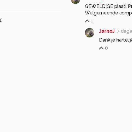
GEWELDIGE plaat! Pra
Welgemeende compli
26
1
JarnoJ
7 dage
Dank je hartelij
0
53jan
2 maanden ge
5
Mooie foto van de "'m
1
015
JarnoJ
2 maa
Dank je wel Jan!
0