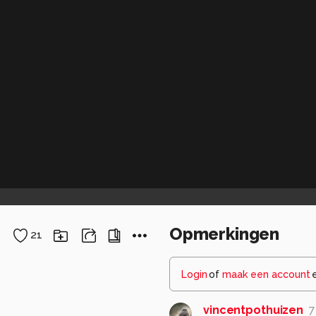
Opmerkingen
21
Login
of
maak een account
vincentpothuizen
7