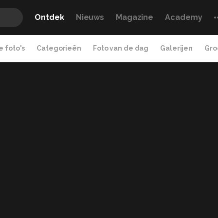
Ontdek
Nieuws
Magazine
Academy
 foto's
Categorieën
Foto van de dag
Galerijen
Gro