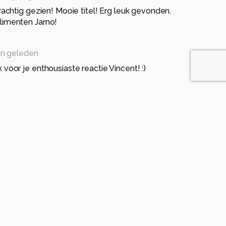
chtig gezien! Mooie titel! Erg leuk gevonden.
menten Jarno!
n geleden
k voor je enthousiaste reactie Vincent! :)
leden
aanlanding'" groet Jan
nden geleden
 :)