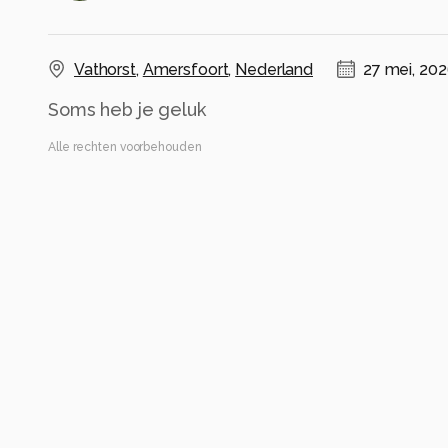
Vathorst
,
Amersfoort
,
Nederland
27 mei, 20
Soms heb je geluk
Alle rechten voorbehouden
Instellingen
Canon EOS R50
(
Canon
)
150-600mm F5-6.3 DG OS HSM | Contemporary 
ISO 400 ·
ƒ/8 ·
1/500s ·
600mm
Flits uit
Alle foto informatie tonen