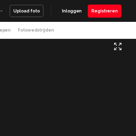
Inloggen
Registreren
Upload foto
epen
Fotowedstrijden