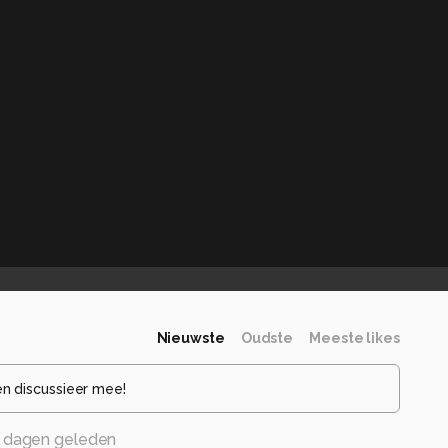
Nieuwste
Oudste
Meeste likes
en discussieer mee!
 dagen geleden