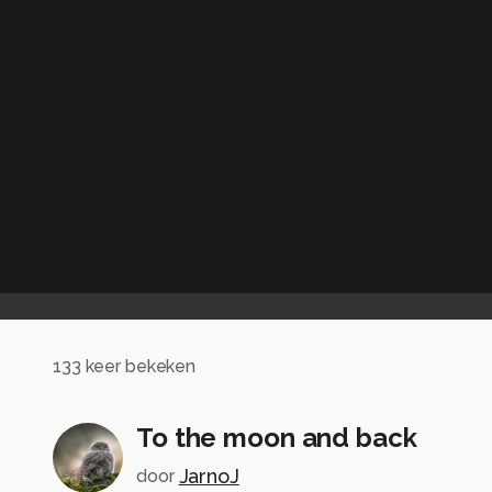
133
keer bekeken
To the moon and back
JarnoJ
door