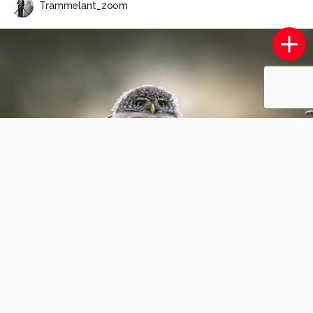
Trammelant_zoom
SS Rotterdam
4
1