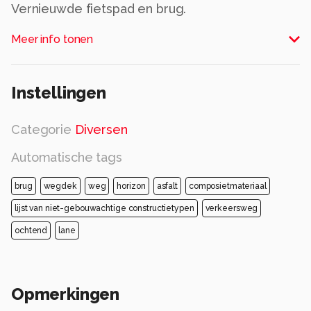
Vernieuwde fietspad en brug.
Alle rechten voorbehouden
Meer info tonen
Instellingen
Categorie
Diversen
Automatische tags
brug
wegdek
weg
horizon
asfalt
composietmateriaal
lijst van niet-gebouwachtige constructietypen
verkeersweg
ochtend
lane
Opmerkingen