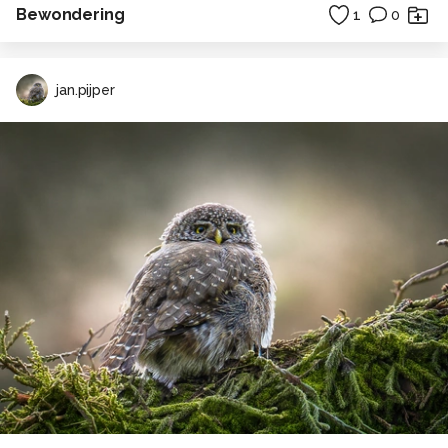
Bewondering
1
0
jan.pijper