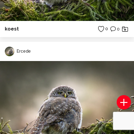
koest
0
0
Ercede