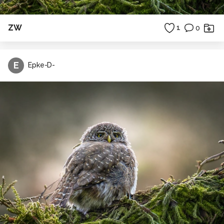
ZW
1
0
E
Epke-D-