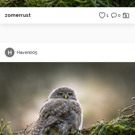
zomerrust
1
0
H
Haven005