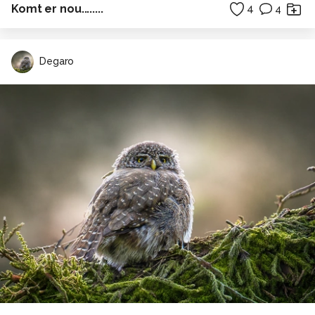
Komt er nou........
4
4
Degaro