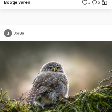
Bootje varen
1
0
J
JosBu