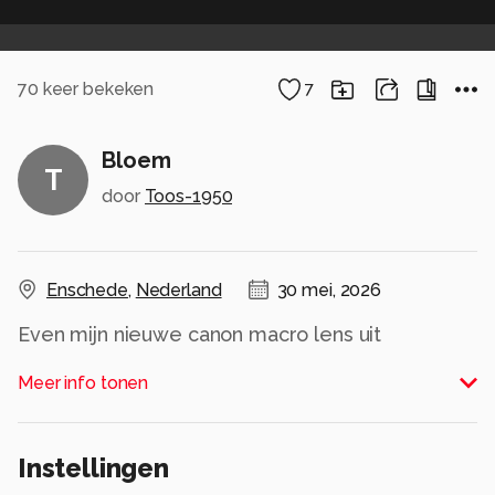
70
keer bekeken
7
Bloem
T
door
Toos-1950
Enschede
,
Nederland
30 mei, 2026
Even mijn nieuwe canon macro lens uit
geprobeerd en ben zelf heel te vrede
Meer info tonen
1/1600 sec f 6.3 iso 500 en 100 mm
Alle rechten voorbehouden
Instellingen