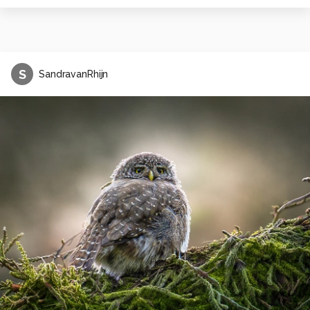
S
SandravanRhijn