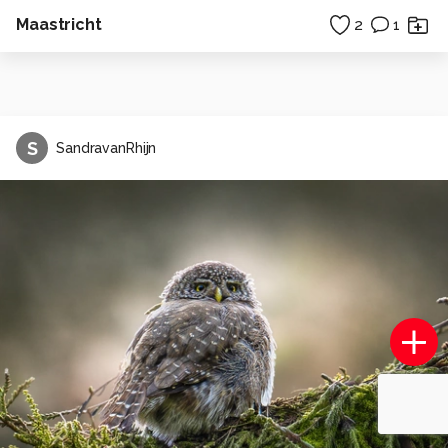
Maastricht
2
1
S
SandravanRhijn