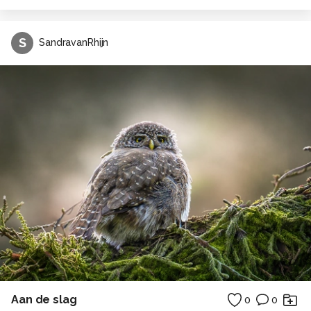
S
SandravanRhijn
Aan de slag
0
0