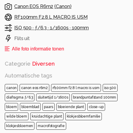
Canon EOS R6m2
(
Canon
)
RF100mm F2.8 L MACRO IS USM
ISO 500 ·
ƒ/6.3 ·
1/1600s ·
100mm
Flits uit
Alle foto informatie tonen
Categorie
Diversen
Automatische tags
canon
canon eos r6m2
rf100mm f2.8 l macro is usm
iso 500
diafragma ƒ/6.3
sluitertijd 1/1600s
brandpuntafstand 100mm
bloem
bloemblad
paars
bloeiende plant
close-up
wilde bloem
kruidachtige plant
klokjesbloemfamilie
klokjesbloemen
macrofotografie