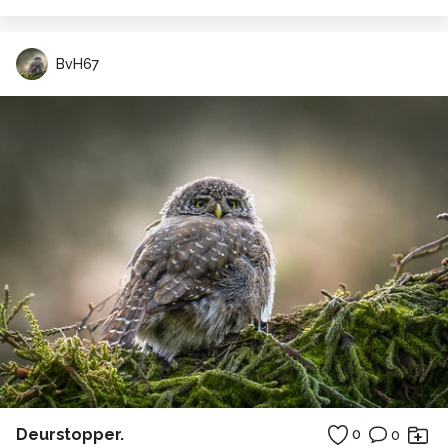
BvH67
Deurstopper.
0
0