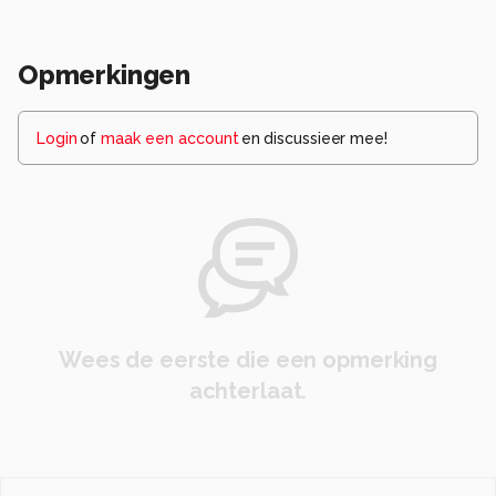
Opmerkingen
Login
of
maak een account
en discussieer mee!
Wees de eerste die een opmerking
achterlaat.