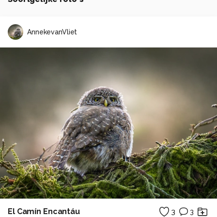
AnnekevanVliet
El Camín Encantáu
3
3