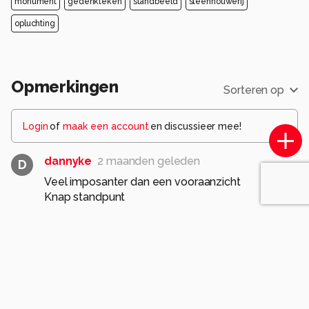
monument
gedenkteken
standbeeld
steenhouwerij
opluchting
Opmerkingen
Sorteren op
Login
of
maak een account
en discussieer mee!
dannyke
2 maanden geleden
D
Veel imposanter dan een vooraanzicht
Knap standpunt
grt Danny
1
vlindersenmeer
2 maanden geleden
Heel mooi, altijd weer bijzonder. Fraai standpunt