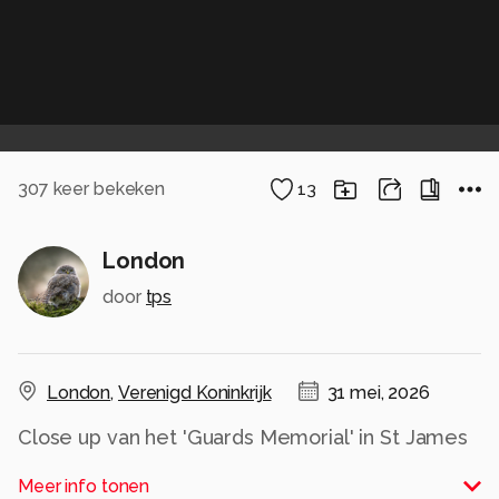
307
keer bekeken
13
London
door
tps
London
,
Verenigd Koninkrijk
31 mei, 2026
Close up van het 'Guards Memorial' in St James
park in Londen
Meer info tonen