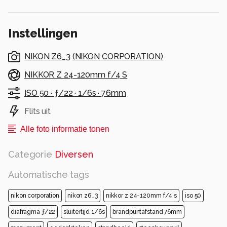
Alle rechten voorbehouden
Instellingen
NIKON Z6_3
(
NIKON CORPORATION
)
NIKKOR Z 24-120mm f/4 S
ISO 50 ·
ƒ/22 ·
1/6s ·
76mm
Flits uit
Alle foto informatie tonen
Categorie
Diversen
Automatische tags
nikon corporation
nikon z6_3
nikkor z 24-120mm f/4 s
iso 50
diafragma ƒ/22
sluitertijd 1/6s
brandpuntafstand 76mm